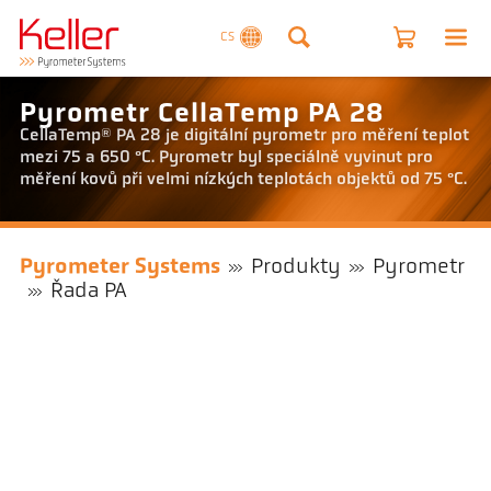
CS
Pyrometr CellaTemp PA 28
CellaTemp® PA 28 je digitální pyrometr pro měření teplot
mezi 75 a 650 °C. Pyrometr byl speciálně vyvinut pro
měření kovů při velmi nízkých teplotách objektů od 75 °C.
Pyrometer Systems
Produkty
Pyrometr
Řada PA