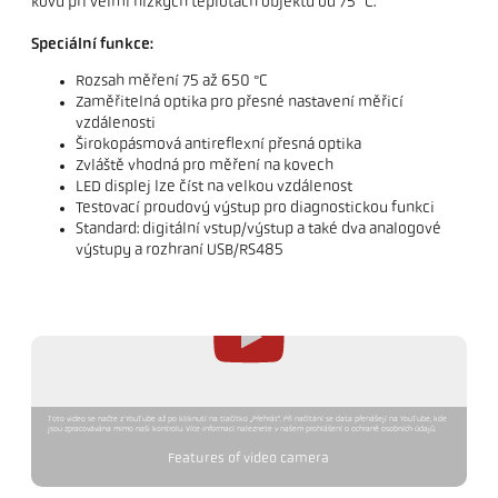
kovů při velmi nízkých teplotách objektů od 75 °C.
Speciální funkce:
Rozsah měření 75 až 650 °C
Zaměřitelná optika pro přesné nastavení měřicí
vzdálenosti
Širokopásmová antireflexní přesná optika
Zvláště vhodná pro měření na kovech
LED displej lze číst na velkou vzdálenost
Testovací proudový výstup pro diagnostickou funkci
Standard: digitální vstup/výstup a také dva analogové
výstupy a rozhraní USB/RS485
Toto video se načte z YouTube až po kliknutí na tlačítko „Přehrát“. Při načítání se data přenášejí na YouTube, kde
jsou zpracovávána mimo naši kontrolu. Více informací naleznete v našem prohlášení o ochraně osobních údajů.
Features of video camera