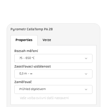
Pyrometr CellaTemp PA 28
Properties
Verze
Rozsah měření
75 - 650 °C
Zaostřovací vzdálenost
0,3 m - ∞
Zaměřovač
Průhled objektivem
Vaše volba ovlivní další nastavení