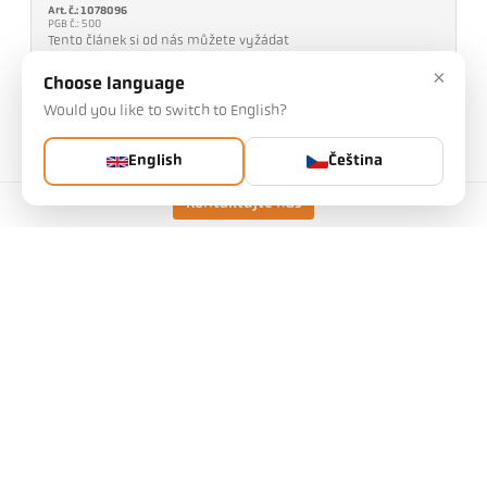
Art. č.: 1078096
PGB č.: 500
Tento článek si od nás můžete vyžádat
×
Množství:
Choose language
Would you like to switch to English?
Vyžádat článek
English
Čeština
Verze
CellaTemp PA 28 AF 10
/D
Kontaktujte nás
Rozsah měření
75 - 650 °C
Zaostřovací vzdálenost
0,3 m - ∞
Tvar měřicího pole
kulatý
Poměr vzdálenosti
48 : 1
Objekt
PZ 20.08
Princip měření
spektrální
Zaměřovací zařízení
Průhled objektivem