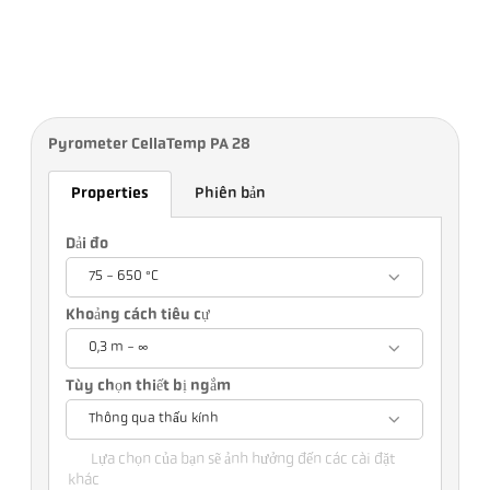
Pyrometer CellaTemp PA 28
Properties
Phiên bản
Dải đo
75 - 650 °C
Khoảng cách tiêu cự
0,3 m - ∞
Tùy chọn thiết bị ngắm
Thông qua thấu kính
Lựa chọn của bạn sẽ ảnh hưởng đến các cài đặt
khác