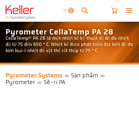
VI
Pyrometer CellaTemp PA 28
CellaTemp® PA 28 là một nhiệt kế kỹ thuật số để đo nhiệt
độ từ 75 đến 650 ° C. Nhiệt kế được phát triển đặc biệt để đo
kim loại ở nhiệt độ vật thể rất thấp từ 75 ° C.
Pyrometer Systems
Sản phẩm
Pyrometer
Sê-ri PA