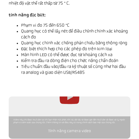
nhiệt độ vật thể rất thấp từ 75 ° C.
tính năng đặc biệt:
Phạm vi đo 75 đến 650 °C
Quang học có thể lấy nét để điều chỉnh chính xác khoảng
cách đo
Quang học chính xác chống phản chiếu băng thông rộng
Đặc biệt thích hợp cho các phép đo trên kim loại
Màn hình LED có thể được đọc từ khoảng cách xa
Kiểm tra đầu ra dòng điện cho chức năng chẩn đoán
Tiêu chuẩn: đầu vào/đầu ra kỹ thuật số cũng như hai đầu
ra analog và giao diện USB/RS485
Video này chỉ được YouTube tải khi bạn nhấn nút phát. Khi tải, dữ liệu sẽ được gửi đến YouTube và được xử lý ngoài
phạm vi kiểm soát của chúng tôi. Thêm thông tin về điều này có trong chính sách bảo mật của chúng tôi.
Tính năng camera video