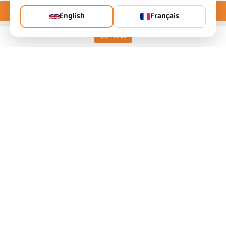
English
Français
Contact
Keller HCW GmbH
Pyrometer Systems
Carl-Keller-Straße 2-10
49479 Ibbenbüren, Allemagne
Telefon +49 (0) 5451 850
ps@keller.de
Liens
Mentions légales
Vie privée
CGV