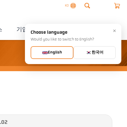
KO
스
기업
연락처
×
Choose language
Would you like to switch to English?
English
한국어
.02