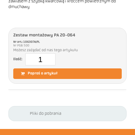
zawiasem z szybką kwarcową i króćcem powietrznym do
dmuchawy
Zestaw montażowy PA 20-064
Nr art.: 1063074:PL
Nr PGB: 500
Możesz zażądać od nas tego artykułu
Ilość:
Poproś o artykuł
Pliki do pobrania