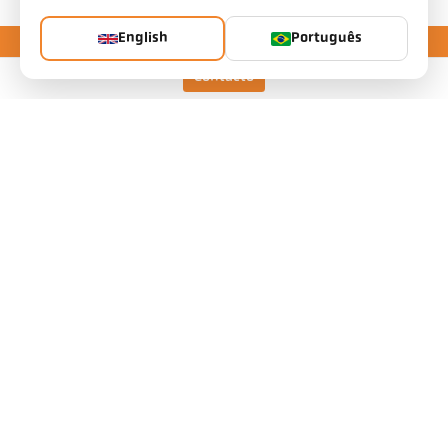
English
Português
Contacto
Keller HCW GmbH
Pyrometer Systems
Carl-Keller-Straße 2-10
49479 Ibbenbüren, Germany
Telefon +49 (0) 5451 850
ps@keller.de
Links
Legal Notice
Privacy
GTC