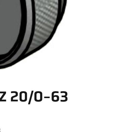
PZ 20/O-63
x