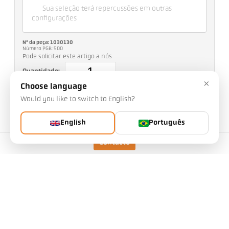
Sua seleção terá repercussões em outras
configurações
Nº da peça: 1030130
Número PGB: 500
Pode solicitar este artigo a nós
Quantidade:
×
Choose language
Solicitar artigo
Would you like to switch to English?
English
Português
Modelo
CellaTemp PA 21 AF 11
Contacto
Distância de foco
0,2 m - ∞
Forma do campo de
redondo
medição
Relação de distância
180 : 1
Cabeça de medição: -20 -
PA 41.01
+250 °C
Princípio de medição
de uma cor