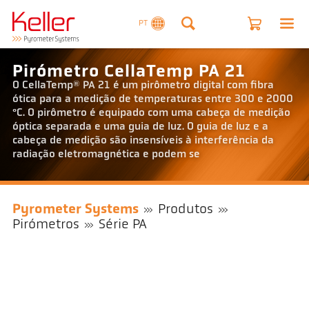
PT
Pirómetro CellaTemp PA 21
O CellaTemp® PA 21 é um pirômetro digital com fibra
ótica para a medição de temperaturas entre 300 e 2000
°C. O pirômetro é equipado com uma cabeça de medição
óptica separada e uma guia de luz. O guia de luz e a
cabeça de medição são insensíveis à interferência da
radiação eletromagnética e podem se
Pyrometer Systems
Produtos
Pirómetros
Série PA