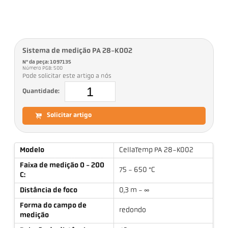
Sistema de medição PA 28-K002
Nº da peça: 1097135
Número PGB: 500
Pode solicitar este artigo a nós
Quantidade:
Solicitar artigo
Modelo
CellaTemp PA 28-K002
Faixa de medição 0 - 200
75 - 650 °C
C:
Distância de foco
0,3 m - ∞
Forma do campo de
redondo
medição