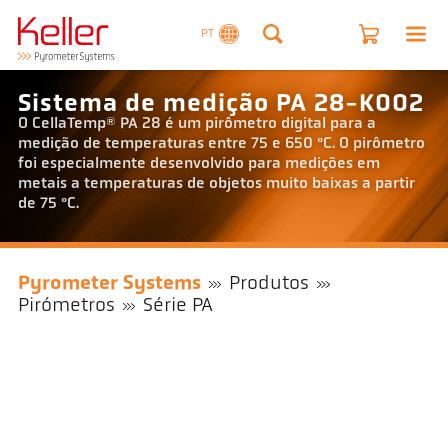
PT
Sistema de medição PA 28-K002
O CellaTemp® PA 28 é um pirômetro digital para a
medição de temperaturas entre 75 e 650 °C. O pirômetro
foi especialmente desenvolvido para medições em
metais a temperaturas de objetos muito baixas a partir
de 75 °C.
Pyrometer Systems
Produtos
Pirómetros
Série PA