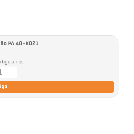
ção PA 40-K021
artigo a nós
tigo