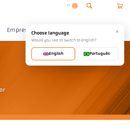
PT
Empresa
Contacto
×
Choose language
Would you like to switch to English?
English
Português
or