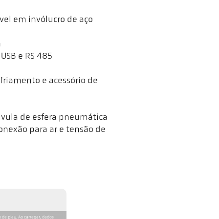
vel em invólucro de aço
a
 USB e RS 485
riamento e acessório de
lvula de esfera pneumática
conexão para ar e tensão de
 de play. Ao carregar, dados