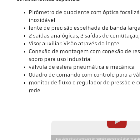
Pirômetro de quociente com óptica focalizá
inoxidável
lente de precisão espelhada de banda larg
2 saídas analógicas, 2 saídas de comutação,
Visor auxiliar: Visão através da lente
Conexão de montagem com conexão de resf
sopro para uso industrial
válvula de esfera pneumática e mecânica
Quadro de comando com controle para a vá
monitor de fluxo e regulador de pressão e 
rede
Este vídeo só será carregado do YouTube quando você clicar no botão