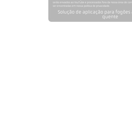
serão enviados ao YouTube e processados fora da nossa área de co
ser encontradas em nossa política de privacidade.
Solução de aplicação para fogões 
quente
Modelo
Faixa de medição 0 - 200 C:
Distância de foco
Forma do campo de medição
Relação de distância
Lente
Princípio de medição
Aviso e limiar de desligamento do monitora