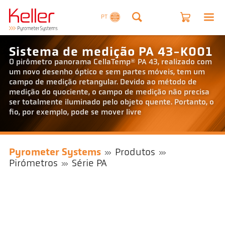
PT
Sistema de medição PA 43-K001
O pirômetro panorama CellaTemp® PA 43, realizado com
um novo desenho óptico e sem partes móveis, tem um
campo de medição retangular. Devido ao método de
medição do quociente, o campo de medição não precisa
ser totalmente iluminado pelo objeto quente. Portanto, o
fio, por exemplo, pode se mover livre
Pyrometer Systems
Produtos
Pirómetros
Série PA