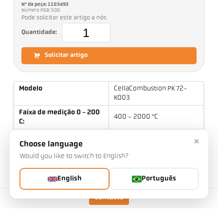
Nº da peça: 1103493
Número PGB: 500
Pode solicitar este artigo a nós
Quantidade:
Solicitar artigo
Modelo
CellaCombustion PK 72-
K003
Faixa de medição 0 - 200
400 - 2000 °C
C:
Campo de medição
7 mm
×
Choose language
Distância de foco
0,4 m
Would you like to switch to English?
Forma do campo de
redondo
medição
English
Português
Princípio de medição
de uma cor
Contacto