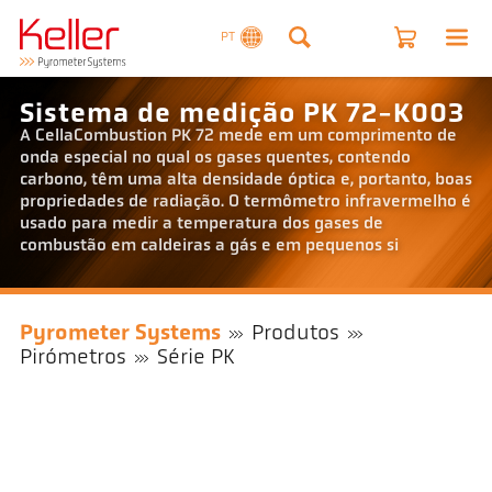
PT
Sistema de medição PK 72-K003
A CellaCombustion PK 72 mede em um comprimento de
onda especial no qual os gases quentes, contendo
carbono, têm uma alta densidade óptica e, portanto, boas
propriedades de radiação. O termômetro infravermelho é
usado para medir a temperatura dos gases de
combustão em caldeiras a gás e em pequenos si
Pyrometer Systems
Produtos
Pirómetros
Série PK