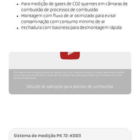
Para medição de gases de CO2 quentes em câmaras de
combustão de processos de combustão
Montagem com fluxo de ar otimizado para evitar
contaminação com consumo mínimo de ar
Fechadura com baioneta para desmontagem rápida
Este vídeo só será carregado do YouTube quando você clicar no botão de play. Ao carregar, dados serão enviados
ao YouTube e processados fora da nossa área de controle. Mais informações podem ser encontradas em nossa
política de privacidade.
Solução de aplicação para plantas de combustão
Sistema de medição PK 72-K003