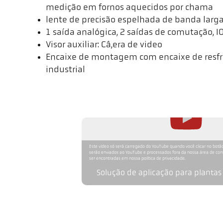
medição em fornos aquecidos por chama
lente de precisão espelhada de banda larg
1 saída analógica, 2 saídas de comutação, I
Visor auxiliar: Câ,era de video
Encaixe de montagem com encaixe de resfr
industrial
Este vídeo só será carregado do YouTube quando você clicar no botão
serão enviados ao YouTube e processados fora da nossa área de co
ser encontradas em nossa política de privacidade.
Solução de aplicação para planta