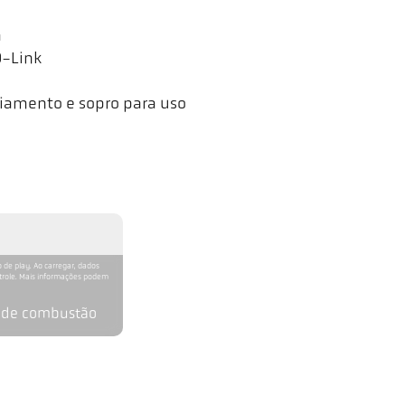
a
O-Link
iamento e sopro para uso
 de play. Ao carregar, dados
ntrole. Mais informações podem
s de combustão