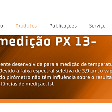
ão
Produtos
Publicações
Serviço
medição PX 13-
mente desenvolvida para a medição de temperat
vido à faixa espectral seletiva de 3,9 μm, o va
do pirômetro não têm influência sobre o result
âncias de medição. Ist