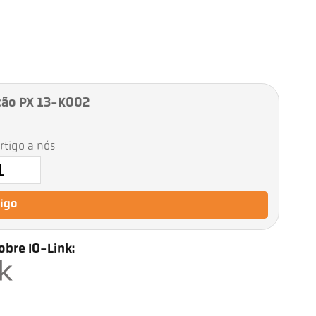
ção PX 13-K002
artigo a nós
tigo
obre IO-Link: