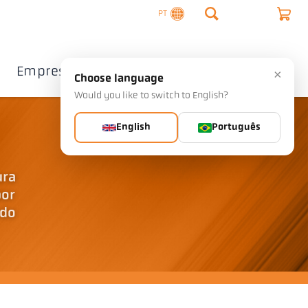
PT
Empresa
Contacto
×
Choose language
Would you like to switch to English?
English
Português
ura
por
ado