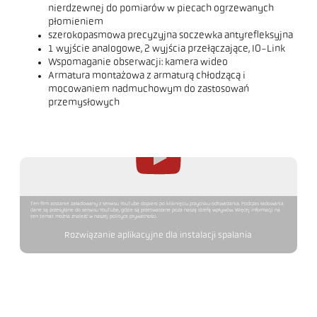
nierdzewnej do pomiarów w piecach ogrzewanych
płomieniem
szerokopasmowa precyzyjna soczewka antyrefleksyjna
1 wyjście analogowe, 2 wyjścia przełączające, IO-Link
Wspomaganie obserwacji: kamera wideo
Armatura montażowa z armaturą chłodzącą i
mocowaniem nadmuchowym do zastosowań
przemysłowych
Ten film zostanie załadowany z serwisu YouTube dopiero po kliknięciu przycisku odtwarzania. Podczas ładowania
dane są przesyłane do serwisu YouTube, gdzie są przetwarzane poza naszą strefą wpływów. Więcej informacji na
ten temat można znaleźć w naszej polityce prywatności.
Rozwiązanie aplikacyjne dla instalacji spalania