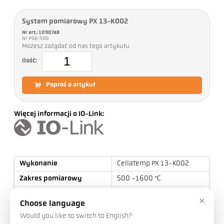
System pomiarowy PX 13-K002
Nr art.: 1090748
Nr PGB: 500
Możesz zażądać od nas tego artykułu
Ilość:
Poproś o artykuł
Więcej informacji o IO-Link:
Wykonanie
CellaTemp PX 13-K002
Zakres pomiarowy
500 -1600 °C
Odległość ogniskowania
0,6 m - ∞
×
Choose language
Kształt pola
okrągły
Would you like to switch to English?
pomiarowego