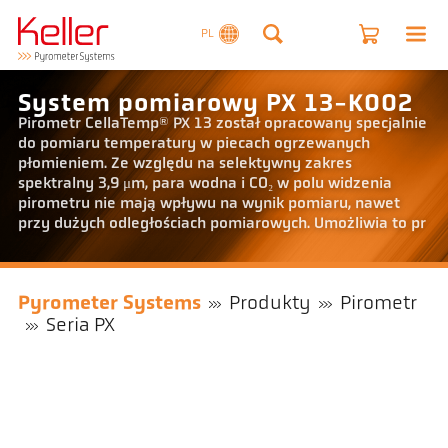
PL
System pomiarowy PX 13-K002
Pirometr CellaTemp® PX 13 został opracowany specjalnie
do pomiaru temperatury w piecach ogrzewanych
płomieniem. Ze względu na selektywny zakres
spektralny 3,9 μm, para wodna i CO₂ w polu widzenia
pirometru nie mają wpływu na wynik pomiaru, nawet
przy dużych odległościach pomiarowych. Umożliwia to pr
Pyrometer Systems
Produkty
Pirometr
Seria PX