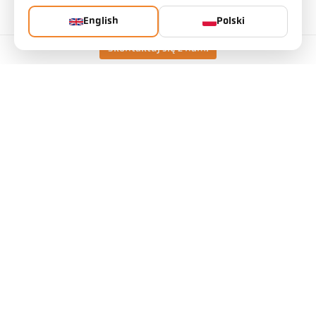
Stosunek odległości
45 : 1
English
Polski
Obiektyw
PZ 15.03
Skontaktuj się z nami
Zasada pomiaru
jednokolorowy
Urządzenie celownicze
Kamera
Dane techniczne
Pliki do pobrania
Kalkulator pola widzenia
Akcesoria
Kalkulator emisyjności