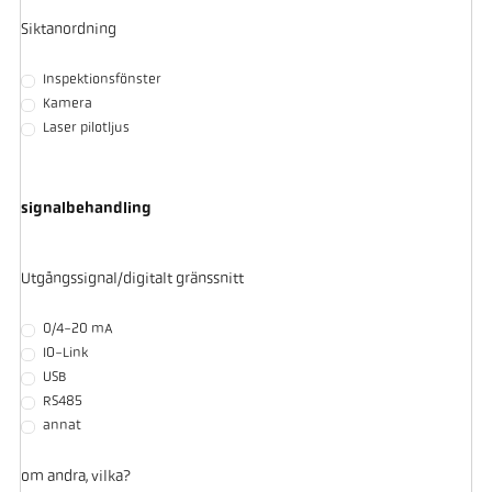
Siktanordning
Inspektionsfönster
Kamera
Laser pilotljus
signalbehandling
Utgångssignal/digitalt gränssnitt
0/4-20 mA
IO-Link
USB
RS485
annat
om andra, vilka?