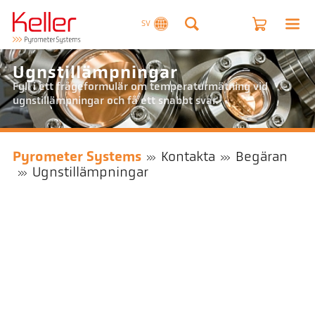
SV
Ugnstillämpningar
Fyll i ett frågeformulär om temperaturmätning vid
ugnstillämpningar och få ett snabbt svar.
Pyrometer Systems
Kontakta
Begäran
Ugnstillämpningar