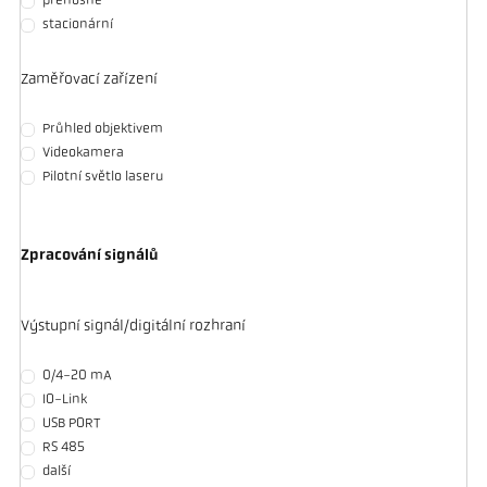
přenosné
stacionární
Zaměřovací zařízení
Průhled objektivem
Videokamera
Pilotní světlo laseru
Zpracování signálů
Výstupní signál/digitální rozhraní
0/4-20 mA
IO-Link
USB PORT
RS 485
další