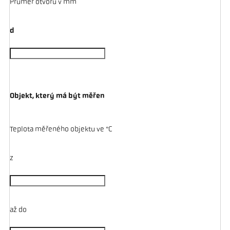
Průměr otvoru v mm
d
Objekt, který má být měřen
Teplota měřeného objektu ve °C
z
až do