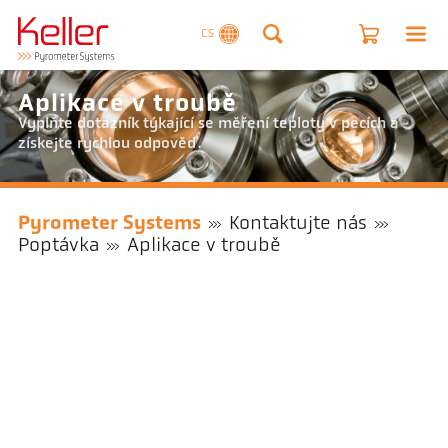
CS
Aplikace v troubě
Vyplňte dotazník týkající se měření teploty v pecích a
získejte rychlou odpověď.
Pyrometer Systems
Kontaktujte nás
Poptávka
Aplikace v troubě