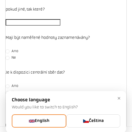
pokud jiné, tak které?
Mají být naměřené hodnoty zaznamenávány?
Ano
Ne
Je k dispozici centrální sběr dat?
Ano
Ne
×
Choose language
Would you like to switch to English?
Další podrobnosti nebo popis
English
Čeština