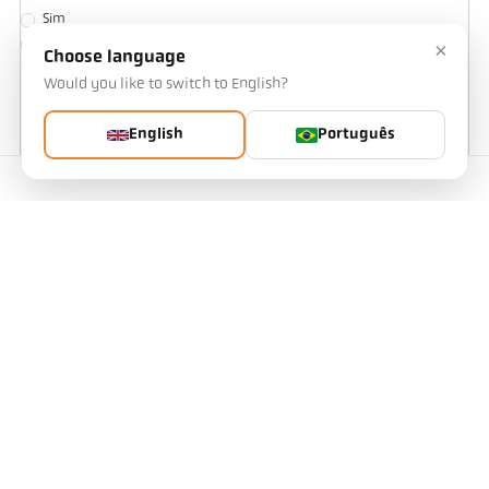
Sim
Não
×
Choose language
Would you like to switch to English?
Detalhes ou descrição adicionais
English
Português
Contacto
Consentimento para a utilização dos meus dados
Concordo que os meus dados do formulário de contacto sejam
recolhidos e processados para responder ao meu pedido de
informação. Os dados serão eliminados após o processamento do
seu pedido de informação. Nota: Pode revogar o seu