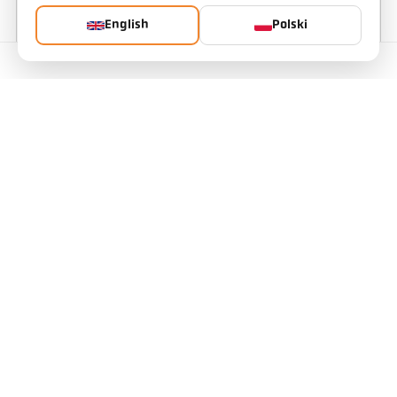
Dodatkowe szczegóły lub opis
English
Polski
Skontaktuj się z nami
Zgoda na wykorzystanie moich danych
Wyrażam zgodę na gromadzenie i przetwarzanie moich danych z
formularza kontaktowego w celu udzielenia odpowiedzi na moje
zapytanie. Dane zostaną usunięte po przetworzeniu zapytania.
Uwaga: Zgodę można wycofać w dowolnym momencie,
wysyłając wiadomość e-mail na adres its@keller.de.
Szczegółowe informacje na temat przetwarzania danych
użytkowników można znaleźć w naszej polityce prywatności.
Drukuj formularz