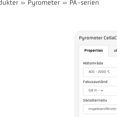
dukter
Pyrometer
PA-serien
Pyrometer Cella
Properties
u
Mätområde
400 - 2000 °C
Fokusavstånd
0,8 m - ∞
Siktalternativ
Inspektionsfönster