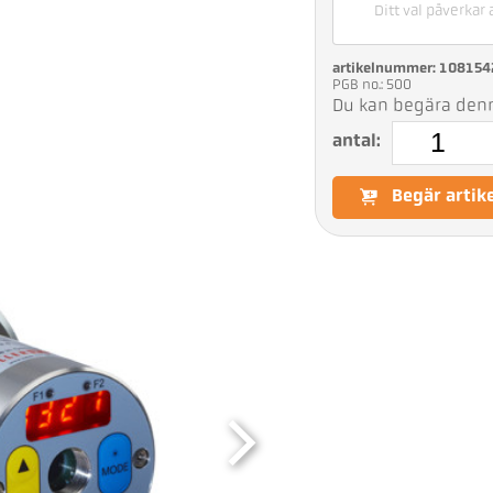
Ditt val påverkar 
artikelnummer: 108154
PGB no.: 500
Du kan begära denna
antal:
Begär artik