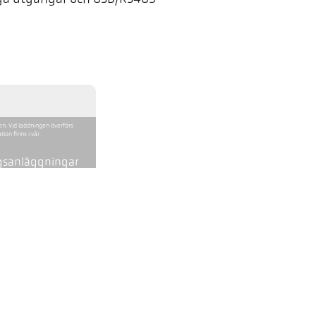
en. Vid laddningen överförs
ion finns i vår
ngsanläggningar
CellaCombustion PA 17 AF
400 - 2000 °C
0,8 m - ∞