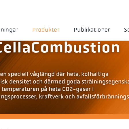
sningar
Produkter
Publikationer
S
CellaCombustion
n speciell våglängd där heta, kolhaltiga
isk densitet och därmed goda strålningsegensk
 temperaturen på heta CO2-gaser i
gsprocesser, kraftverk och avfallsförbränning