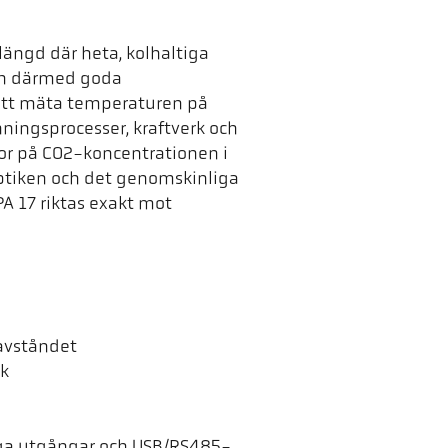
längd där heta, kolhaltiga
och därmed goda
att mäta temperaturen på
ningsprocesser, kraftverk och
ror på CO2-koncentrationen i
ptiken och det genomskinliga
A 17 riktas exakt mot
tavståndet
ik
oga utgångar och USB/RS485-