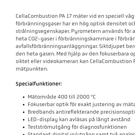
CellaCombustion PA 17 mäter vid en speciell våg
förbränningsgaser har en hög optisk densitet 
strålningsegenskaper. Pyrometern används för 
heta CO2-gaser i förbränningskammare i förbrän
avfallsförbränningsanläggningar. Siktdjupet be
den heta gasen. Med hjälp av den fokuserbara o
siktet eller videokameran kan CellaCombustion P
mätpunkten.
Specialfunktioner:
Mätområde 400 till 2000 °C
Fokuserbar optik för exakt justering av mä
Bredbands antireflekterande precisionsopt
LED-display kan avläsas på långt avstånd
Testströmutgång för diagnosfunktionen
Standard: digital in/utgång samt två anal