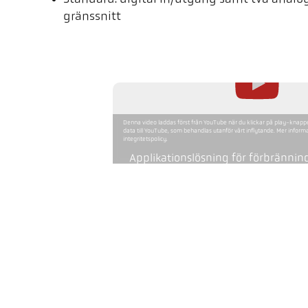
gränssnitt
Denna video laddas först från YouTube när du klickar på play-knapp
data till YouTube, som behandlas utanför vårt inflytande. Mer informat
integritetspolicy.
Applikationslösning för förbränni
utförande
Mätområde
Fokusavstånd