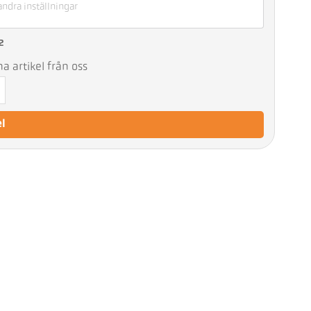
andra inställningar
2
 artikel från oss
el