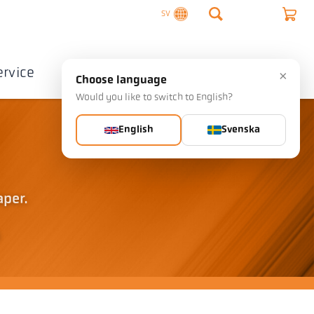
SV
ervice
Företag
Kontakta
×
Choose language
Would you like to switch to English?
English
Svenska
aper.
s