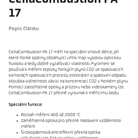
17
Popis článku
CellaCombustion PA 17 měří na speciální vlnové délce, při
které horké spaliny obsahující uhlík mají vysokou optickou
hustotu a tedy dobré vyzařovací vlastnosti. Pyrometr se
používá k měření teploty horkých plynů CO2 ve spalovacích
komorách spalovacích procesů, elektráren a spaloven odpadu.
Hloubka viditelnosti závisí na koncentraci CO2 v horkém plynu.
Pomocí zaostřitelné optiky a průzoru nebo videokamery lze
CellaCombustion PA 17 přesně vyrovnat k měřicímu bodu.
Speciální funkce:
Rozsah měření 400 až 2000 °C
Zaměřitelná optika pro přesné nastavení vzdálenosti
měření
Širokopásmová antireflexní přesná optika