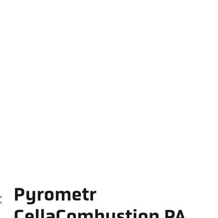
Pyrometr
CellaCombustion PA