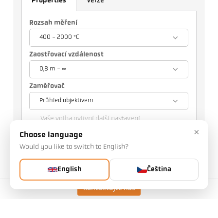
Properties
Verze
Rozsah měření
400 - 2000 °C
Zaostřovací vzdálenost
0,8 m - ∞
Zaměřovač
Průhled objektivem
Vaše volba ovlivní další nastavení
×
Choose language
Art. č.: 1081542
Would you like to switch to English?
PGB č.: 500
Tento článek si od nás můžete vyžádat
English
Čeština
Množství:
Kontaktujte nás
Vyžádat článek