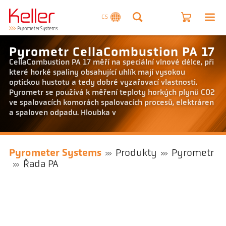
CS
Pyrometr CellaCombustion PA 17
CellaCombustion PA 17 měří na speciální vlnové délce, při
které horké spaliny obsahující uhlík mají vysokou
optickou hustotu a tedy dobré vyzařovací vlastnosti.
Pyrometr se používá k měření teploty horkých plynů CO2
ve spalovacích komorách spalovacích procesů, elektráren
a spaloven odpadu. Hloubka v
Pyrometer Systems
Produkty
Pyrometr
Řada PA