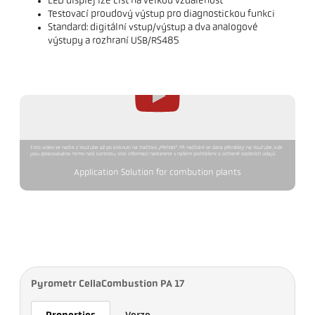
LED displej lze číst na velkou vzdálenost
Testovací proudový výstup pro diagnostickou funkci
Standard: digitální vstup/výstup a dva analogové
výstupy a rozhraní USB/RS485
Toto video se načte z YouTube až po kliknutí na tlačítko „Přehrát“. Při načítání se data přenášejí na YouTube, kde
jsou zpracovávána mimo naši kontrolu. Více informací naleznete v našem prohlášení o ochraně osobních údajů.
Application Solution for combution plants
Pyrometr CellaCombustion PA 17