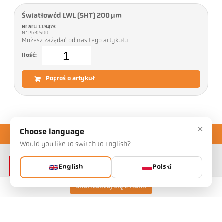
Światłowód LWL (5HT) 200 µm
Nr art.: 119473
Nr PGB: 500
Możesz zażądać od nas tego artykułu
Ilość:
Poproś o artykuł
×
Choose language
Would you like to switch to English?
English
Polski
Skontaktuj się z nami