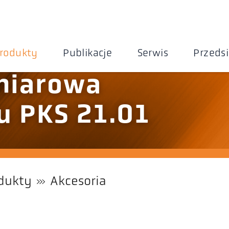
rodukty
Publikacje
Serwis
Przeds
miarowa
u PKS 21.01
dukty
Akcesoria