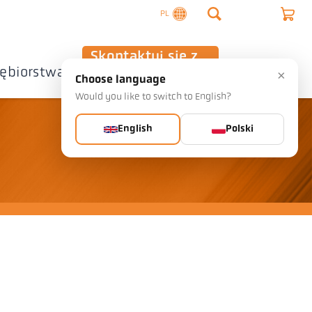
PL
Skontaktuj się z
iębiorstwa
nami
×
Choose language
Would you like to switch to English?
English
Polski