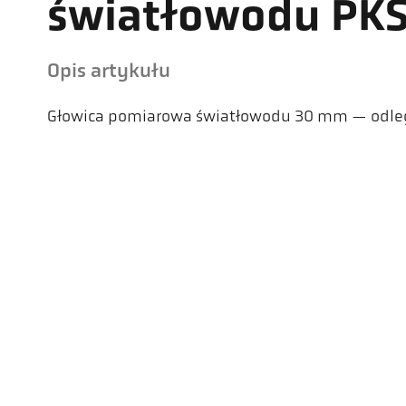
światłowodu PKS
Opis artykułu
Głowica pomiarowa światłowodu 30 mm — odle
Kel
Pyr
Car
494
Ge