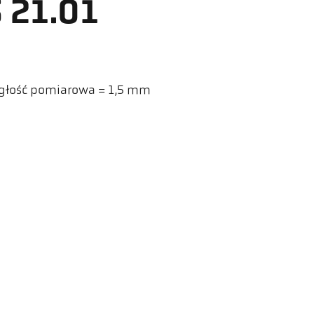
 21.01
głość pomiarowa = 1,5 mm
ler HCW GmbH
Linki
ometer Systems
Legal Notice
l-Keller-Straße 2-10
Privacy
79 Ibbenbüren,
GTC
rmany