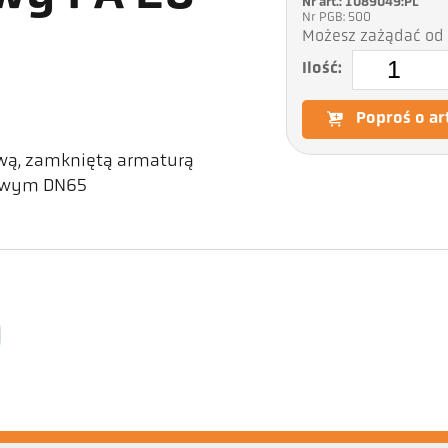
Nr art.: 1089049:PL
Nr PGB: 500
Możesz zażądać od 
Ilość:
Poproś o ar
wą, zamkniętą armaturą
żowym DN65