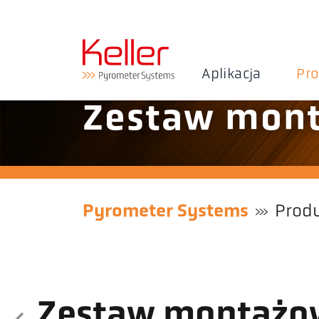
Aplikacja
Pr
Zestaw mon
Pyrometer Systems
Prod
Zestaw montażo