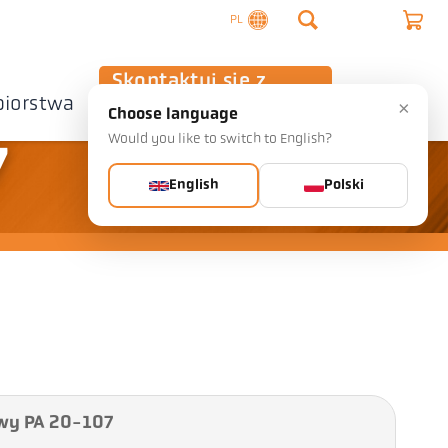
PL
Skontaktuj się z
biorstwa
nami
×
Choose language
Would you like to switch to English?
7
English
Polski
wy PA 20-107