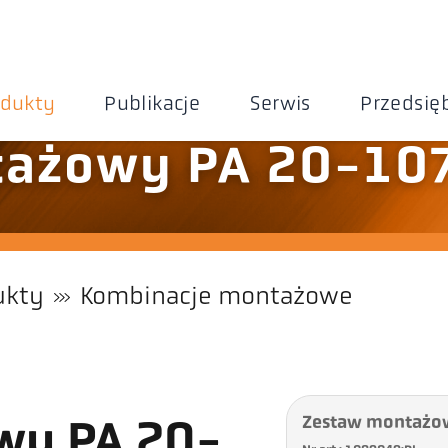
odukty
Publikacje
Serwis
Przedsię
tażowy PA 20-10
ukty
Kombinacje montażowe
Zestaw montażo
wy PA 20-