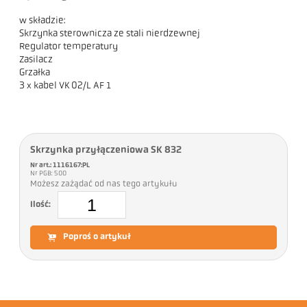
w składzie:
Skrzynka sterownicza ze stali nierdzewnej
Regulator temperatury
Zasilacz
Grzałka
3 x kabel VK 02/L AF 1
Skrzynka przyłączeniowa SK 832
Nr art.: 1116167:PL
Nr PGB: 500
Możesz zażądać od nas tego artykułu
Ilość:
Poproś o artykuł