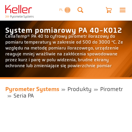
PL
System pomiarowy PA 40-K012
CellaTemp® PA 40 to cyfrowy pirometr ilorazowy do
pomiaru temperatury w zakresie od 500 do 3000 °C. Ze
względu na metodę pomiaru ilorazowego, urządzenie
reaguje mniej wrażliwie na zakłócenia spowodowane
przez kurz i parę w polu widzenia, brudne ekrany
ochronne lub zmieniające się powierzchnie pomiar
Pyrometer Systems
Produkty
Pirometr
Seria PA