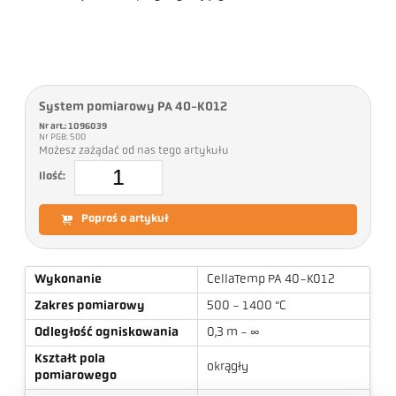
System pomiarowy PA 40-K012
Nr art.: 1096039
Nr PGB: 500
Możesz zażądać od nas tego artykułu
Ilość:
Poproś o artykuł
Wykonanie
CellaTemp PA 40-K012
Zakres pomiarowy
500 - 1400 °C
Odległość ogniskowania
0,3 m - ∞
Kształt pola
okrągły
pomiarowego