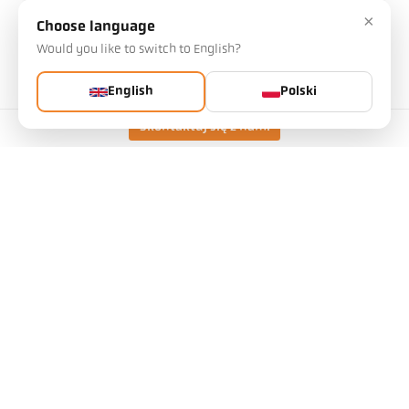
Stosunek odległości
55 : 1
×
Choose language
Obiektyw
PZ 20.08
Would you like to switch to English?
Zasada pomiaru
dwubarwowy
Urządzenie celownicze
Przezroczysty daszek
English
Polski
Skontaktuj się z nami
Dane techniczne
Pliki do pobrania
Kalkulator pola widzenia
Akcesoria
Kalkulator emisyjności