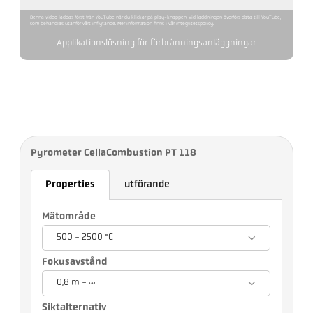
Denna video laddas först från YouTube när du klickar på play-knappen. Vid laddningen överförs data till YouTube,
som behandlas utanför vårt inflytande. Mer information finns i vår integritetspolicy.
Applikationslösning för förbränningsanläggningar
Pyrometer CellaCombustion PT 118
Properties
utförande
Mätområde
500 - 2500 °C
Fokusavstånd
0,8 m - ∞
Siktalternativ