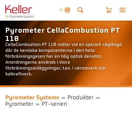
SV
Pyrometer CellaCombustion PT
118
CellaCombustion PT 118 mäter vid en speciell våglängd
där de kemiska komponenterna i den heta
förbränningsgasen har en hög optisk densitet.
Anordningarna används i stora
förbränningsanläggningar, t.ex. i värmeverk och
kolkraftverk.
Pyrometer Systems
Produkter
Pyrometer
PT-serien