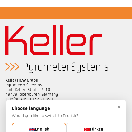
Keller HCW GmbH
Pyrometer Systems
Carl-Keller-Straße 2-10
49479 Ibbenbüren, Germany
Telefon +49 (0) 5451 850
ps@keller.de
×
Choose language
Bağlantılar
Would you like to switch to English?
Legal Notice
Privacy
GTC
English
Türkçe