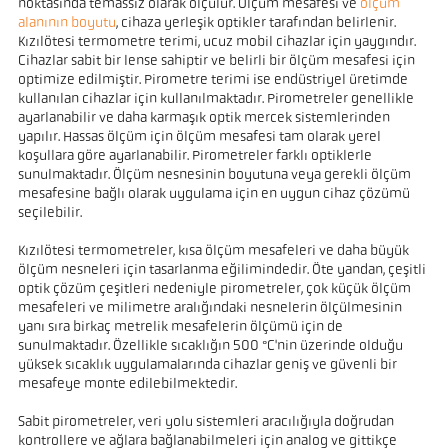
noktasında temassız olarak ölçülür. Ölçüm mesafesi ve
ölçüm
alanının boyutu
, cihaza yerleşik optikler tarafından belirlenir.
Kızılötesi termometre terimi, ucuz mobil cihazlar için yaygındır.
Cihazlar sabit bir lense sahiptir ve belirli bir ölçüm mesafesi için
optimize edilmiştir. Pirometre terimi ise endüstriyel üretimde
kullanılan cihazlar için kullanılmaktadır. Pirometreler genellikle
ayarlanabilir ve daha karmaşık optik mercek sistemlerinden
yapılır. Hassas ölçüm için ölçüm mesafesi tam olarak yerel
koşullara göre ayarlanabilir. Pirometreler farklı optiklerle
sunulmaktadır. Ölçüm nesnesinin boyutuna veya gerekli ölçüm
mesafesine bağlı olarak uygulama için en uygun cihaz çözümü
seçilebilir.
Kızılötesi termometreler, kısa ölçüm mesafeleri ve daha büyük
ölçüm nesneleri için tasarlanma eğilimindedir. Öte yandan, çeşitli
optik çözüm çeşitleri nedeniyle pirometreler, çok küçük ölçüm
mesafeleri ve milimetre aralığındaki nesnelerin ölçülmesinin
yanı sıra birkaç metrelik mesafelerin ölçümü için de
sunulmaktadır. Özellikle sıcaklığın 500 °C'nin üzerinde olduğu
yüksek sıcaklık uygulamalarında cihazlar geniş ve güvenli bir
mesafeye monte edilebilmektedir.
Sabit pirometreler, veri yolu sistemleri aracılığıyla doğrudan
kontrollere ve ağlara bağlanabilmeleri için analog ve gittikçe