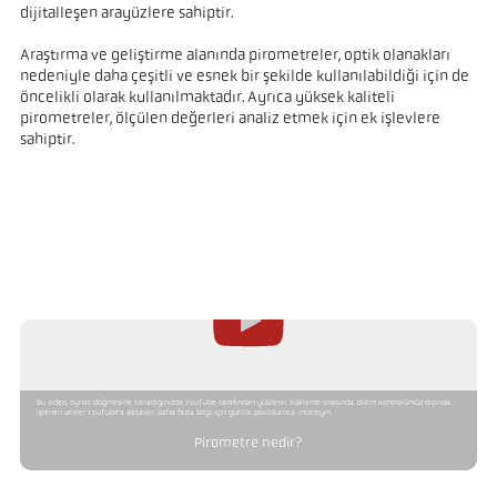
dijitalleşen arayüzlere sahiptir.
Araştırma ve geliştirme alanında pirometreler, optik olanakları
nedeniyle daha çeşitli ve esnek bir şekilde kullanılabildiği için de
öncelikli olarak kullanılmaktadır. Ayrıca yüksek kaliteli
pirometreler, ölçülen değerleri analiz etmek için ek işlevlere
sahiptir.
Bu video, oynat düğmesine tıkladığınızda YouTube tarafından yüklenir. Yükleme sırasında, bizim kontrolümüz dışında
işlenen veriler YouTube'a aktarılır. Daha fazla bilgi için gizlilik politikamızı inceleyin.
Pirometre nedir?