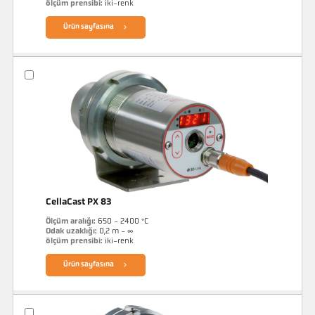
ölçüm prensibi:
iki-renk
Ürün sayfasına
CellaCast PX 83
Ölçüm aralığı:
650 - 2400 °C
Odak uzaklığı:
0,2 m - ∞
ölçüm prensibi:
iki-renk
Ürün sayfasına