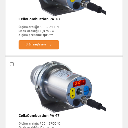
CellaCombustion PA 18
Ölçüm aralığı:
500 - 2500 °C
Odak uzaklığı:
0,8 m - ∞
ölçüm prensibi:
spektral
Ürün sayfasına
CellaCombustion PA 47
Ölçüm aralığı:
700 - 1700 °C
Odak uzaklığı:
0,4 m - ∞