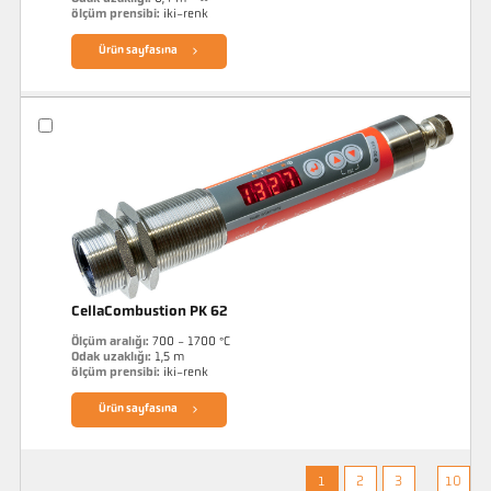
ölçüm prensibi:
iki-renk
Ürün sayfasına
CellaCombustion PK 62
Ölçüm aralığı:
700 - 1700 °C
Odak uzaklığı:
1,5 m
ölçüm prensibi:
iki-renk
Ürün sayfasına
1
2
3
10