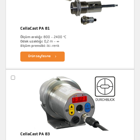
CellaCast PA 81
Ölçüm aralığı:
800 - 2400 °C
Odak uzaklığı:
0,2 m - ∞
ölçüm prensibi:
iki-renk
Ürün sayfasına
CellaCast PA 83