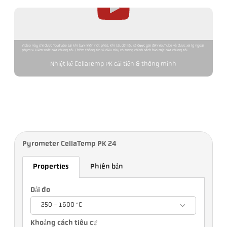
Video này chỉ được YouTube tải khi bạn nhấn nút phát. Khi tải, dữ liệu sẽ được gửi đến YouTube và được xử lý ngoài
phạm vi kiểm soát của chúng tôi. Thêm thông tin về điều này có trong chính sách bảo mật của chúng tôi.
Nhiệt kế CellaTemp PK cải tiến & thông minh
Pyrometer CellaTemp PK 24
Properties
Phiên bản
Dải đo
250 - 1600 °C
Khoảng cách tiêu cự