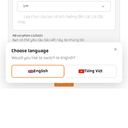
1m
Lựa chọn của bạn sẽ ảnh hưởng đến các cài đặt
khác
Mã sản phẩm: 1125221
Bạn có thể yêu cầu bài viết này từ chúng tôi
×
Số lượng:
Choose language
Would you like to switch to English?
Yêu cầu bài viết
English
Tiếng Việt
Phiên bản
CellaTemp PK 24 BF 1
Liên hệ
Dải đo
250 - 1600 °C
kính thước của đối tượng
200 mm
Khoảng cách tiêu cự
1m
Hình dạng của khu vực đo
hình tròn
Nguyên tắc đo
một màu