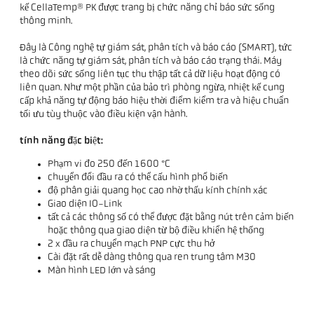
kế CellaTemp® PK được trang bị chức năng chỉ báo sức sống
thông minh.
Đây là Công nghệ tự giám sát, phân tích và báo cáo (SMART), tức
là chức năng tự giám sát, phân tích và báo cáo trạng thái. Máy
theo dõi sức sống liên tục thu thập tất cả dữ liệu hoạt động có
liên quan. Như một phần của bảo trì phòng ngừa, nhiệt kế cung
cấp khả năng tự động báo hiệu thời điểm kiểm tra và hiệu chuẩn
tối ưu tùy thuộc vào điều kiện vận hành.
tính năng đặc biệt:
Phạm vi đo 250 đến 1600 °C
chuyển đổi đầu ra có thể cấu hình phổ biến
độ phân giải quang học cao nhờ thấu kính chính xác
Giao diện IO-Link
tất cả các thông số có thể được đặt bằng nút trên cảm biến
hoặc thông qua giao diện từ bộ điều khiển hệ thống
2 x đầu ra chuyển mạch PNP cực thu hở
Cài đặt rất dễ dàng thông qua ren trung tâm M30
Màn hình LED lớn và sáng