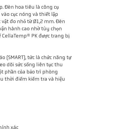
. Đèn hoa tiêu là công cụ
vào cục nóng và thiết lập
ác vật đo nhỏ từ Ø1,2 mm. Đèn
n vận hành cao nhờ tùy chọn
kế CellaTemp® PK được trang bị
áo (SMART), tức là chức năng tự
eo dõi sức sống liên tục thu
ột phần của bảo trì phòng
u thời điểm kiểm tra và hiệu
hính xác