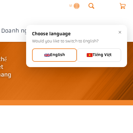
VI
Doanh nghiệp
Liên hệ
×
Choose language
Would you like to switch to English?
English
Tiếng Việt
thể
ét
 mang