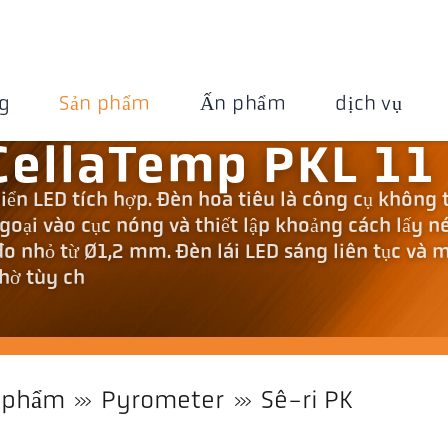
g
Sản phẩm
Ấn phẩm
dịch vụ
CellaTemp PKL 11
ển LED tích hợp. Đèn hoa tiêu là công cụ không 
goại vào cục nóng và thiết lập khoảng cách lấy n
t đo nhỏ từ Ø1,2 mm. Đèn lái LED sáng liên tục và
hờ tùy ch
 phẩm
Pyrometer
Sê-ri PK