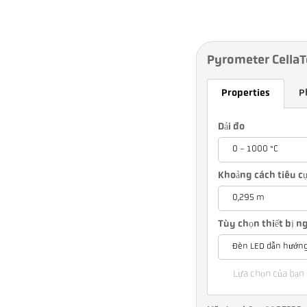
Pyrometer Cella
Properties
P
Dải đo
0 - 1000 °C
Khoảng cách tiêu c
0,295 m
Tùy chọn thiết bị 
Đèn LED dẫn hướn
Lựa chọn của bạn 