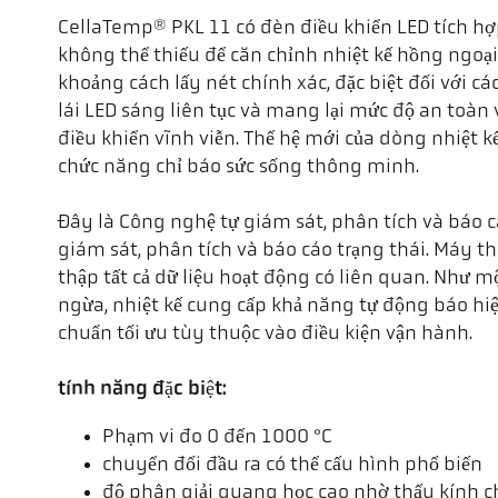
CellaTemp® PKL 11 có đèn điều khiển LED tích hợp
không thể thiếu để căn chỉnh nhiệt kế hồng ngoại 
khoảng cách lấy nét chính xác, đặc biệt đối với c
lái LED sáng liên tục và mang lại mức độ an toà
điều khiển vĩnh viễn. Thế hệ mới của dòng nhiệt 
chức năng chỉ báo sức sống thông minh.
Đây là Công nghệ tự giám sát, phân tích và báo c
giám sát, phân tích và báo cáo trạng thái. Máy th
thập tất cả dữ liệu hoạt động có liên quan. Như m
ngừa, nhiệt kế cung cấp khả năng tự động báo hiệ
chuẩn tối ưu tùy thuộc vào điều kiện vận hành.
tính năng đặc biệt:
Phạm vi đo 0 đến 1000 °C
chuyển đổi đầu ra có thể cấu hình phổ biến
độ phân giải quang học cao nhờ thấu kính c