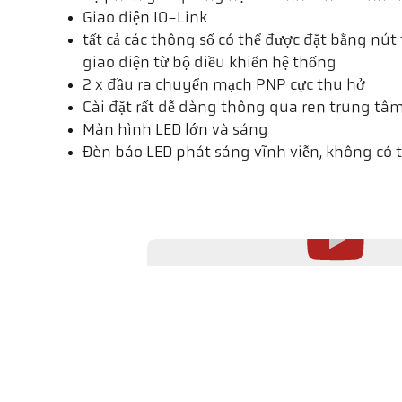
Giao diện IO-Link
tất cả các thông số có thể được đặt bằng nú
giao diện từ bộ điều khiển hệ thống
2 x đầu ra chuyển mạch PNP cực thu hở
Cài đặt rất dễ dàng thông qua ren trung tâ
Màn hình LED lớn và sáng
Đèn báo LED phát sáng vĩnh viễn, không có th
Video này chỉ được YouTube tải khi bạn nhấn nút phát. Khi tải, dữ liệu
được xử lý ngoài phạm vi kiểm soát của chúng tôi. Thêm thông tin về 
bảo mật của chúng tôi.
Nhiệt kế CellaTemp PK cải tiến 