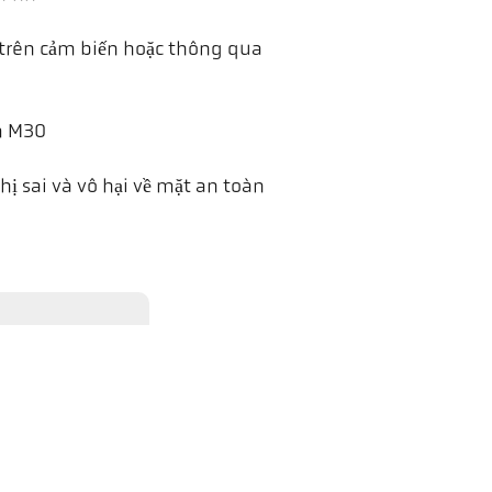
t trên cảm biến hoặc thông qua
m M30
ị sai và vô hại về mặt an toàn
 sẽ được gửi đến YouTube và
điều này có trong chính sách
& thông minh