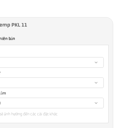
Temp PKL 11
hiên bản
ự
ngắm
g
sẽ ảnh hưởng đến các cài đặt khác