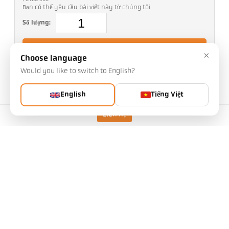
Bạn có thể yêu cầu bài viết này từ chúng tôi
Số lượng:
Yêu cầu bài viết
×
Choose language
Would you like to switch to English?
Phiên bản
CellaTemp PKL 29 BF 1
English
Tiếng Việt
Dải đo
180 - 1200 °C
kính thước của đối tượng
6,2 mm
Liên hệ
Khoảng cách tiêu cự
0,29 m
Hình dạng của khu vực đo
hình tròn
Nguyên tắc đo
một màu
Tùy chọn thiết bị ngắm
Đèn LED dẫn hướng
Thông số kỹ thuật