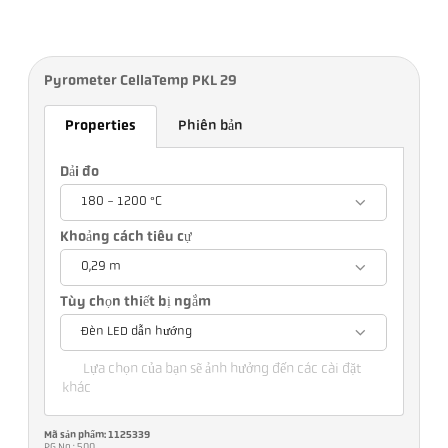
Pyrometer CellaTemp PKL 29
Properties
Phiên bản
Dải đo
180 - 1200 °C
Khoảng cách tiêu cự
0,29 m
Tùy chọn thiết bị ngắm
Đèn LED dẫn hướng
Lựa chọn của bạn sẽ ảnh hưởng đến các cài đặt
khác
Mã sản phẩm: 1125339
PG No.: 500