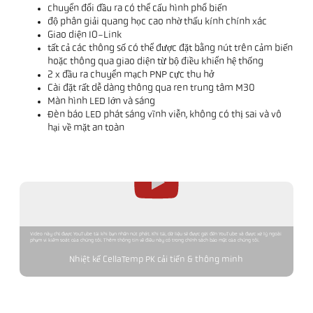
chuyển đổi đầu ra có thể cấu hình phổ biến
độ phân giải quang học cao nhờ thấu kính chính xác
Giao diện IO-Link
tất cả các thông số có thể được đặt bằng nút trên cảm biến
hoặc thông qua giao diện từ bộ điều khiển hệ thống
2 x đầu ra chuyển mạch PNP cực thu hở
Cài đặt rất dễ dàng thông qua ren trung tâm M30
Màn hình LED lớn và sáng
Đèn báo LED phát sáng vĩnh viễn, không có thị sai và vô
hại về mặt an toàn
Video này chỉ được YouTube tải khi bạn nhấn nút phát. Khi tải, dữ liệu sẽ được gửi đến YouTube và được xử lý ngoài
phạm vi kiểm soát của chúng tôi. Thêm thông tin về điều này có trong chính sách bảo mật của chúng tôi.
Nhiệt kế CellaTemp PK cải tiến & thông minh