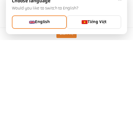
Choose language
Lựa chọn của bạn sẽ ảnh hưởng đến các cài đặt
khác
Would you like to switch to English?
English
Tiếng Việt
Mã sản phẩm: 1125340
PG No.: 500
Bạn có thể yêu cầu bài viết này từ chúng tôi
Liên hệ
Số lượng:
Yêu cầu bài viết
Phiên bản
CellaTemp PKL 38 BF 1
kính thước của đối tượng
1,2 mm
Khoảng cách tiêu cự
0,21 m
Hình dạng của khu vực đo
hình tròn
Nguyên tắc đo
một màu
Tùy chọn thiết bị ngắm
Đèn LED dẫn hướng