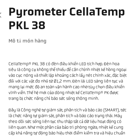
Pyrometer CellaTemp
PKL 38
Mô tả món hàng
CellaTemp® PKL 38 có đèn điều khiển LED tích hợp. Đèn hoa
tiêu là công cụ không thể thiếu để căn chỉnh nhiệt kế hồng ngoại
vào cục nóng và thiết lập khoảng cách lấy nét chính xác, đặc biệt
đối với các vật đo nhỏ từ Ø1,2 mm. Đèn lái LED sáng liên tục và
mang lại mức độ an toàn vận hành cao nhờ tùy chọn điều khiển
vĩnh viễn. Thế hệ mới của dòng nhiệt kế CellaTemp® PK được
trang bị chức năng chỉ báo sức sống thông minh.
Đây là Công nghệ tự giám sát, phân tích và báo cáo (SMART), tức
là chức năng tự giám sát, phân tích và báo cáo trạng thái. Máy
theo dõi sức sống liên tục thu thập tất cả dữ liệu hoạt động có
liên quan. Như một phần của bảo trì phòng ngừa, nhiệt kế cung
cấp khả năng tự động báo hiệu thời điểm kiểm tra và hiệu chuẩn