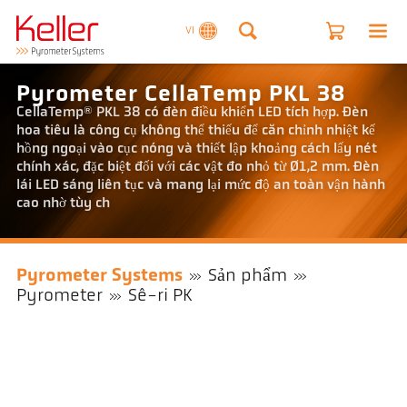
VI
Pyrometer CellaTemp PKL 38
CellaTemp® PKL 38 có đèn điều khiển LED tích hợp. Đèn
hoa tiêu là công cụ không thể thiếu để căn chỉnh nhiệt kế
hồng ngoại vào cục nóng và thiết lập khoảng cách lấy nét
chính xác, đặc biệt đối với các vật đo nhỏ từ Ø1,2 mm. Đèn
lái LED sáng liên tục và mang lại mức độ an toàn vận hành
cao nhờ tùy ch
Pyrometer Systems
Sản phẩm
Pyrometer
Sê-ri PK