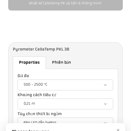
Nhiệt kế CellaTemp PK cải tiến & thông minh
Pyrometer CellaTemp PKL 38
Properties
Phiên bản
Dải đo
500 - 2500 °C
Khoảng cách tiêu cự
0,21 m
Tùy chọn thiết bị ngắm
Đèn LED dẫn hướng
×