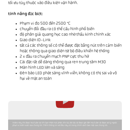
tối ưu tùy thuộc vào điều kiện vận hành.
tính năng đặc biệt:
Phạm vi đo 500 đến 2500 °C
chuyển đổi đầu ra có thể cấu hình phổ biến
độ phân giải quang học cao nhờ thấu kính chính xác
Giao diện IO-Link
tất cả các thông số có thể được đặt bằng nút trên cảm biến
hoặc thông qua giao diện từ bộ điều khiển hệ thống
2 x đầu ra chuyển mạch PNP cực thu hở
Cài đặt rất dễ dàng thông qua ren trung tâm M30
Màn hình LED lớn và sáng
Đèn báo LED phát sáng vĩnh viễn, không có thị sai và vô
hại về mặt an toàn
Video này chỉ được YouTube tải khi bạn nhấn nút phát. Khi tải, dữ liệu sẽ được gửi đến YouTube và được xử lý ngoài
phạm vi kiểm soát của chúng tôi. Thêm thông tin về điều này có trong chính sách bảo mật của chúng tôi.