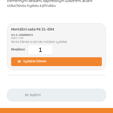
křemennými deskami, bajonetovým uzávěrem, axiální
vzduchovou tryskou a přírubou
Montážní sada PK 21-004
Art. č.: 1068383:CS
PGB č.: 500
Tento článek si od nás můžete vyžádat
Množství:
Vyžádat článek
Ke stažení