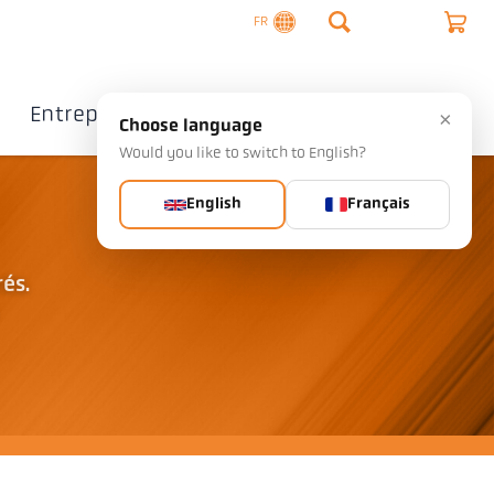
FR
Entreprise
Contact
×
Choose language
Would you like to switch to English?
English
Français
és.