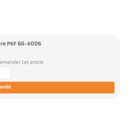
ure PKF 66-K006
emander cet article
mandé