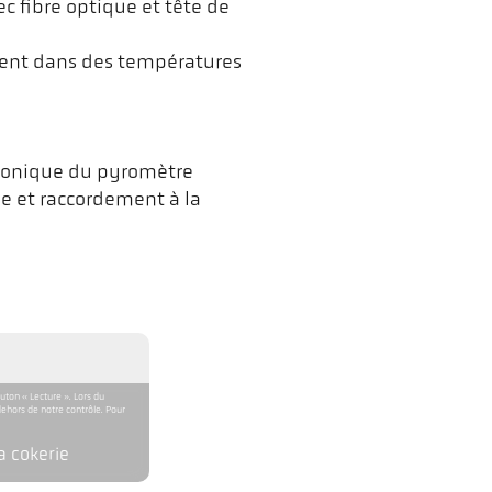
 fibre optique et tête de
ment dans des températures
tronique du pyromètre
e et raccordement à la
uton « Lecture ». Lors du
ehors de notre contrôle. Pour
a cokerie