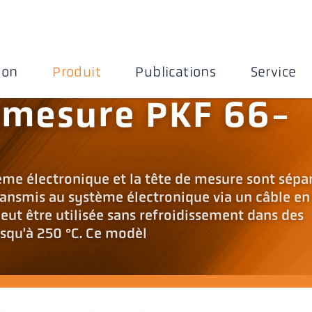
ion
Produit
Publications
Service
 mesure PKF 66-
ème électronique et la tête de mesure sont sépar
ansmis au système électronique via un câble en
peut être utilisée sans refroidissement dans des
squ'à 250 °C. Ce modèl