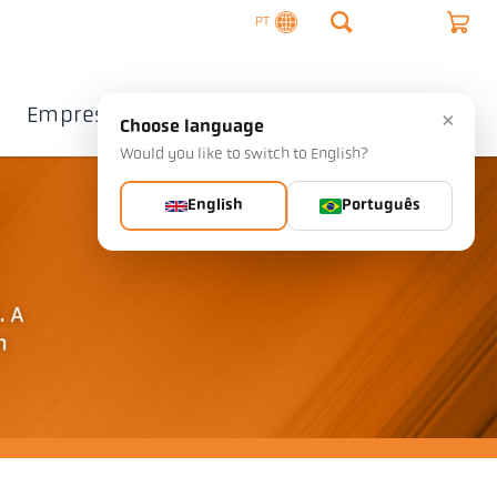
PT
Empresa
Contacto
×
Choose language
Would you like to switch to English?
English
Português
. A
m