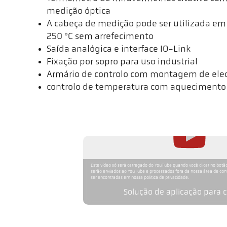
medição óptica
A cabeça de medição pode ser utilizada e
250 °C sem arrefecimento
Saída analógica e interface IO-Link
Fixação por sopro para uso industrial
Armário de controlo com montagem de elec
controlo de temperatura com aquecimento e
Este vídeo só será carregado do YouTube quando você clicar no botão
serão enviados ao YouTube e processados fora da nossa área de co
ser encontradas em nossa política de privacidade.
Solução de aplicação para 