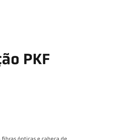
ção PKF
fibras ópticas e cabeça de