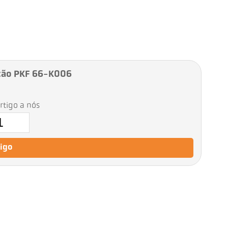
ção PKF 66-K006
artigo a nós
tigo