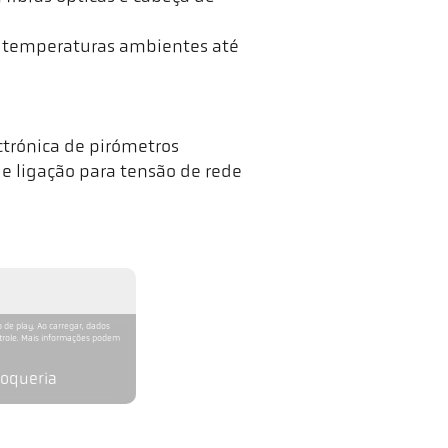
m temperaturas ambientes até
trónica de pirómetros
 ligação para tensão de rede
 de play. Ao carregar, dados
ntrole. Mais informações podem
coqueria