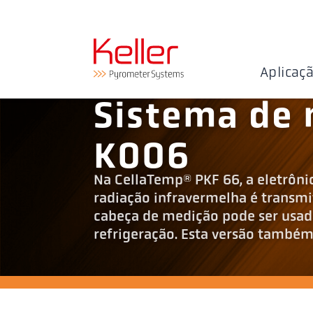
Aplicaç
Sistema de
K006
Na CellaTemp® PKF 66, a eletrôni
radiação infravermelha é transmit
cabeça de medição pode ser usa
refrigeração. Esta versão també