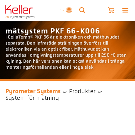
SV
mätsystem PKF 66-K006
I CellaTemp® PKF 66 är elektroniken och mäthuvudet
separata. Den infraröda strålningen överförs till
elektroniken via en optisk fiber. Mäthuvudet kan
användas i omgivningstemperaturer upp till 250 °C utan
kylning. Den här versionen kan också användas i trånga
monteringsförhållanden eller i höga elek
Pyrometer Systems
Produkter
System för mätning