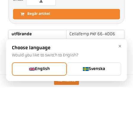
Begär artikel
utförande
CellaTemp PKF 66-K006
Mätområde
700 - 1800 °C
×
Choose language
Fokusavstånd
0,2 m - ∞
Would you like to switch to English?
form på mätområdet
rund
English
Svenska
Distansförhållande
190 : 1
mätprincip
två-färgs
Kontakta
Siktanordning
Laser pilotljus
tekniska data
Nedladdningar