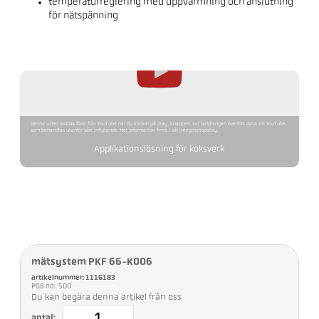
temperaturreglering med uppvärmning och anslutning
för nätspänning
Denna video laddas först från YouTube när du klickar på play-knappen. Vid laddningen överförs data till YouTube,
som behandlas utanför vårt inflytande. Mer information finns i vår integritetspolicy.
Applikationslösning för koksverk
mätsystem PKF 66-K006
artikelnummer: 1116183
PGB no.: 500
Du kan begära denna artikel från oss
antal: