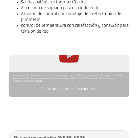
Salida analógica e interfaz IO-Link
Accesorio de soplado para uso industrial
Armario de control con montaje de la electrónica del
pirómetro
control de temperatura con calefacción y conexión para
tensión de red
Este video no se cargará desde YouTube hasta que haga clic en el botón de reproducción. Al cargarlo, se enviarán
datos a YouTube que serán procesados fuera de nuestro ámbito de control. Encontrará más información en
nuestra política de privacidad.
Solución de aplicación coquería