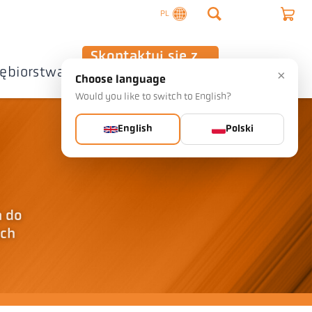
PL
Skontaktuj się z
iębiorstwa
nami
×
Choose language
Would you like to switch to English?
English
Polski
a do
ach