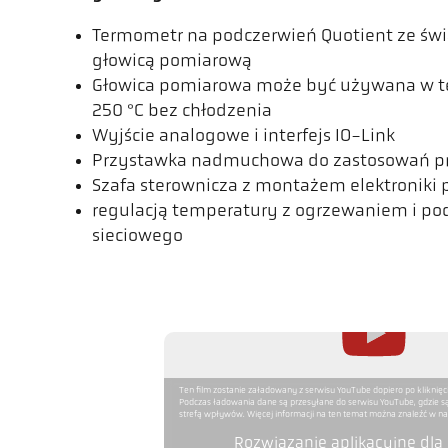
Termometr na podczerwień Quotient ze św
głowicą pomiarową
Głowica pomiarowa może być używana w t
250 °C bez chłodzenia
Wyjście analogowe i interfejs IO-Link
Przystawka nadmuchowa do zastosowań 
Szafa sterownicza z montażem elektroniki 
regulacją temperatury z ogrzewaniem i po
sieciowego
Ten film zostanie załadowany z serwisu YouTube dopiero po kliknięc
Podczas ładowania dane są przesyłane do serwisu YouTube, gdzie s
strefą wpływów. Więcej informacji na ten temat można znaleźć w nas
Rozwiązanie aplikacyjne dla