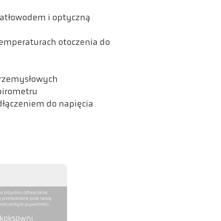
iatłowodem i optyczną
emperaturach otoczenia do
przemysłowych
pirometru
dłączeniem do napięcia
iu przycisku odtwarzania.
ą przetwarzane poza naszą
zej polityce prywatności.
 koksowni