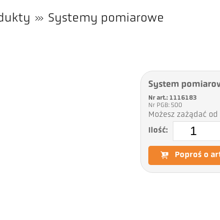
dukty
Systemy pomiarowe
System pomiaro
Nr art.: 1116183
Nr PGB: 500
Możesz zażądać od 
Ilość:
Poproś o ar