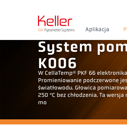
Aplikacja
P
System pom
K006
W CellaTemp® PKF 66 elektronika
Promieniowanie podczerwone jest
światłowodu. Głowica pomiarowa
250 °C bez chłodzenia. Ta wersj
mo