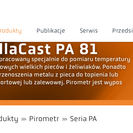
rodukty
Publikacje
Serwis
Przeds
llaCast PA 81
 opracowany specjalnie do pomiaru temperatury
wowych wielkich pieców i żeliwiaków. Ponadto
zenoszenia metalu z pieca do topienia lub
ortowej lub zalewowej. Pirometr jest wypos
dukty
Pirometr
Seria PA