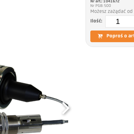
Nr art.: 1041672
Nr PGB: 500
Możesz zażądać od 
Ilość:
Poproś o ar