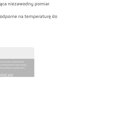
ająca niezawodny pomiar
 odporne na temperaturę do
iu przycisku odtwarzania.
ą przetwarzane poza naszą
zej polityce prywatności.
llaCast
CellaCast PA 81 AF 11