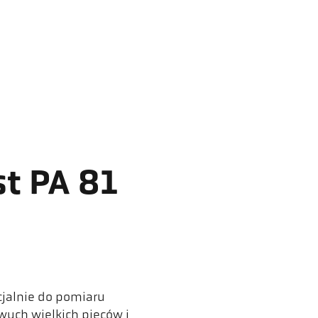
st PA 81
cjalnie do pomiaru
wych wielkich pieców i