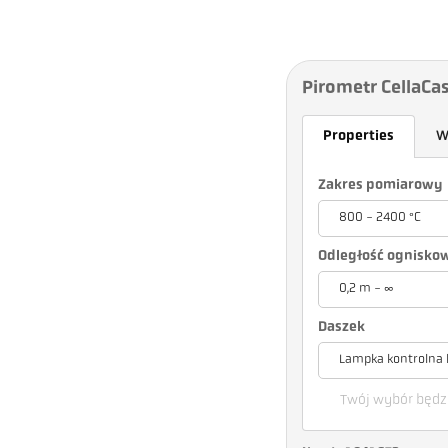
Pirometr CellaCas
Properties
W
Zakres pomiarowy
800 - 2400 °C
Odległość ognisko
0,2 m - ∞
Daszek
Lampka kontrolna 
Twój wybór będzi