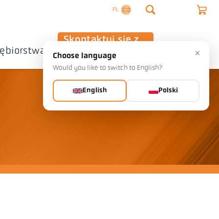
PL
Skontaktuj się z
iębiorstwa
nami
×
Choose language
Would you like to switch to English?
English
Polski