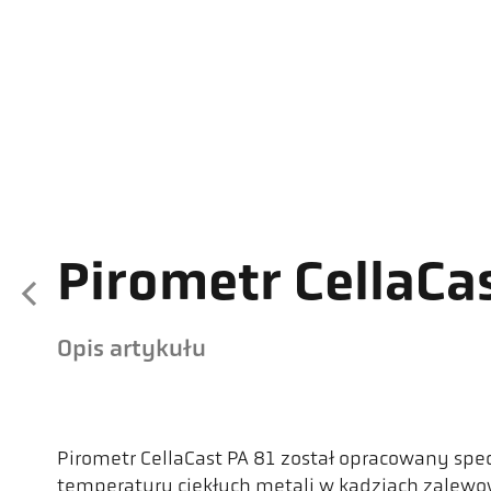
Pirometr CellaCa
Opis artykułu
Pirometr CellaCast PA 81 został opracowany spe
temperatury ciekłych metali w kadziach zalewo