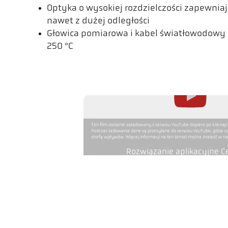
Optyka o wysokiej rozdzielczości zapewni
nawet z dużej odległości
Głowica pomiarowa i kabel światłowodowy
250 °C
Ten film zostanie załadowany z serwisu YouTube dopiero po kliknięc
Podczas ładowania dane są przesyłane do serwisu YouTube, gdzie s
strefą wpływów. Więcej informacji na ten temat można znaleźć w nas
Rozwiązanie aplikacyjne Ce
Wykonanie