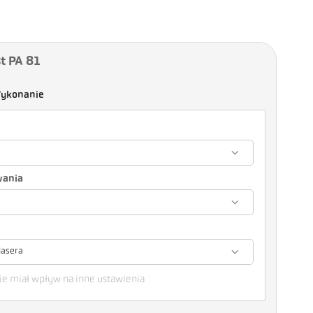
t PA 81
ykonanie
wania
lasera
e miał wpływ na inne ustawienia