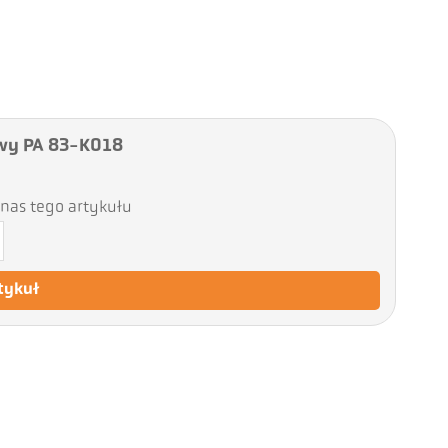
wy PA 83-K018
nas tego artykułu
tykuł