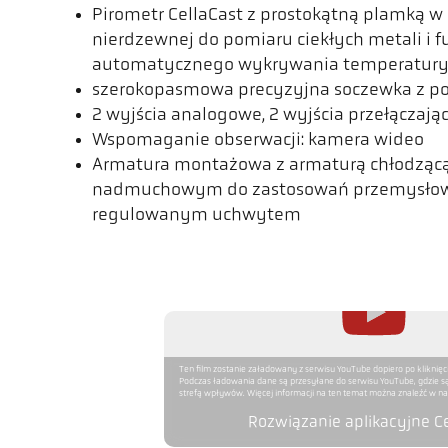
Pirometr CellaCast z prostokątną plamką w 
nierdzewnej do pomiaru ciekłych metali i f
automatycznego wykrywania temperatur
szerokopasmowa precyzyjna soczewka z po
2 wyjścia analogowe, 2 wyjścia przełączając
Wspomaganie obserwacji: kamera wideo
Armatura montażowa z armaturą chłodząc
nadmuchowym do zastosowań przemysłowy
regulowanym uchwytem
Ten film zostanie załadowany z serwisu YouTube dopiero po kliknięc
Podczas ładowania dane są przesyłane do serwisu YouTube, gdzie s
strefą wpływów. Więcej informacji na ten temat można znaleźć w nas
Rozwiązanie aplikacyjne Ce