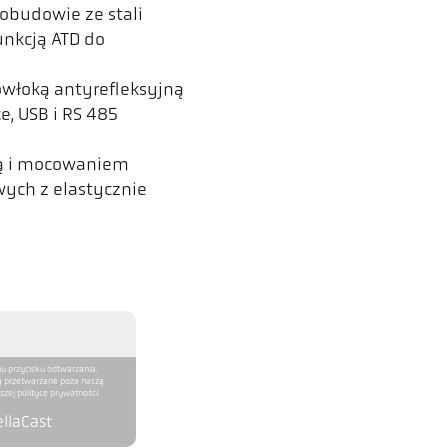
obudowie ze stali
unkcją ATD do
y
włoką antyrefleksyjną
e, USB i RS 485
ą i mocowaniem
ch z elastycznie
iu przycisku odtwarzania.
ą przetwarzane poza naszą
zej polityce prywatności.
llaCast