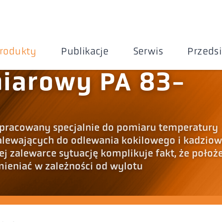
rodukty
Publikacje
Serwis
Przeds
iarowy PA 83-
 opracowany specjalnie do pomiaru temperatury
alewających do odlewania kokilowego i kadziow
 zalewarce sytuację komplikuje fakt, że położ
mieniać w zależności od wylotu