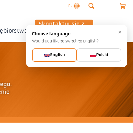
PL
Skontaktuj się z
iębiorstwa
nami
×
Choose language
Would you like to switch to English?
English
Polski
ego.
enie