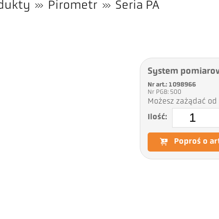
dukty
Pirometr
Seria PA
System pomiaro
Nr art.: 1098966
Nr PGB: 500
Możesz zażądać od 
Ilość:
Poproś o ar