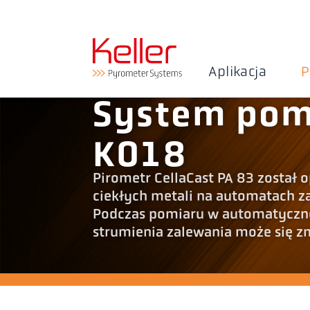
Aplikacja
P
System pom
K018
Pirometr CellaCast PA 83 został
ciekłych metali na automatach z
Podczas pomiaru w automatycznej
strumienia zalewania może się z