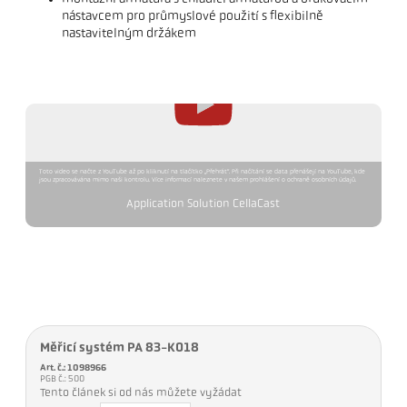
nástavcem pro průmyslové použití s ​​flexibilně
nastavitelným držákem
Toto video se načte z YouTube až po kliknutí na tlačítko „Přehrát“. Při načítání se data přenášejí na YouTube, kde
jsou zpracovávána mimo naši kontrolu. Více informací naleznete v našem prohlášení o ochraně osobních údajů.
Application Solution CellaCast
Měřicí systém PA 83-K018
Art. č.: 1098966
PGB č.: 500
Tento článek si od nás můžete vyžádat