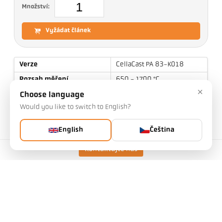
Množství:
Vyžádat článek
Verze
CellaCast PA 83-K018
Rozsah měření
650 - 1700 °C
×
Zaostřovací vzdálenost
0,2 m - ∞
Choose language
Would you like to switch to English?
Tvar měřicího pole
obdélníkový
Poměr vzdálenosti
10:1 / 55:1
English
Čeština
Objekt
PZ 20.05
Kontaktujte nás
Princip měření
kvocient
Zaměřovací zařízení
Videokamera
Technické údaje