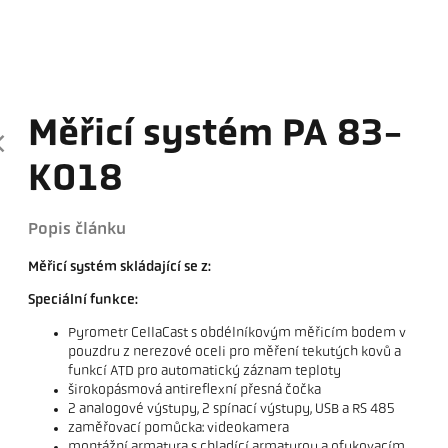
Měřicí systém PA 83-
K018
Popis článku
Měřicí systém skládající se z:
Speciální funkce:
Pyrometr CellaCast s obdélníkovým měřicím bodem v
pouzdru z nerezové oceli pro měření tekutých kovů a
funkcí ATD pro automatický záznam teploty
širokopásmová antireflexní přesná čočka
2 analogové výstupy, 2 spínací výstupy, USB a RS 485
zaměřovací pomůcka: videokamera
montážní armatura s chladící armaturou a ofukovacím