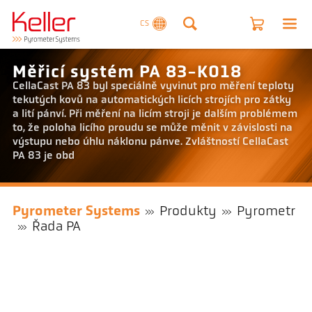
CS
Měřicí systém PA 83-K018
CellaCast PA 83 byl speciálně vyvinut pro měření teploty
tekutých kovů na automatických licích strojích pro zátky
a lití pánví. Při měření na licím stroji je dalším problémem
to, že poloha licího proudu se může měnit v závislosti na
výstupu nebo úhlu náklonu pánve. Zvláštností CellaCast
PA 83 je obd
Pyrometer Systems
Produkty
Pyrometr
Řada PA