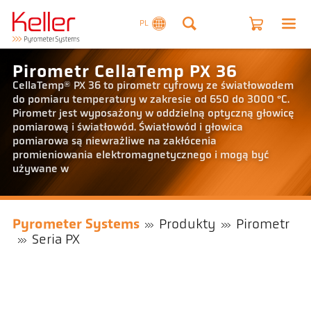
PL
Pirometr CellaTemp PX 36
CellaTemp® PX 36 to pirometr cyfrowy ze światłowodem
do pomiaru temperatury w zakresie od 650 do 3000 °C.
Pirometr jest wyposażony w oddzielną optyczną głowicę
pomiarową i światłowód. Światłowód i głowica
pomiarowa są niewrażliwe na zakłócenia
promieniowania elektromagnetycznego i mogą być
używane w
Pyrometer Systems
Produkty
Pirometr
Seria PX