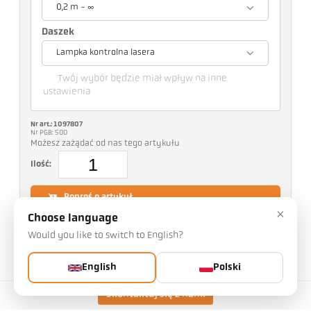
0,2 m - ∞
Daszek
Lampka kontrolna lasera
Twój wybór będzie miał wpływ na inne
ustawienia
Nr art.: 1097807
Nr PGB: 500
Możesz zażądać od nas tego artykułu
Ilość:
Poproś o artykuł
×
Choose language
Would you like to switch to English?
Więcej informacji o IO-Link:
English
Polski
Skontaktuj się z nami
Wykonanie
CellaTemp PX 36 AF 11