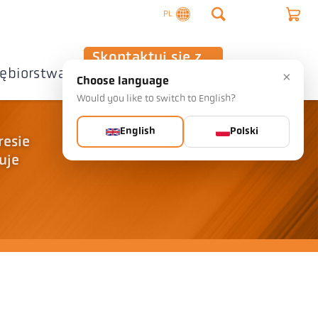
PL
Skontaktuj się z
iębiorstwa
nami
×
Choose language
Would you like to switch to English?
English
Polski
resie
uje