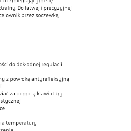
lub zmieniającymi się
alny. Do łatwej i precyzyjnej
celownik przez soczewkę,
ści do dokładnej regulacji
y z powłoką antyrefleksyjną
i
wiać za pomocą klawiatury
ostycznej
ące
ia temperatury
czenia