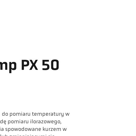
mp PX 50
wy do pomiaru temperatury w
odę pomiaru ilorazowego,
enia spowodowane kurzem w