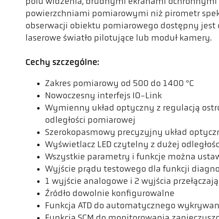
polu widzenia, brudnymi ekranami ochronnymi 
powierzchniami pomiarowymi niż pirometr spektr
obserwacji obiektu pomiarowego dostępny jest 
laserowe światło pilotujące lub moduł kamery.
Cechy szczególne:
Zakres pomiarowy od 500 do 1400 °C
Nowoczesny interfejs IO-Link
Wymienny układ optyczny z regulacją ostro
odległości pomiarowej
Szerokopasmowy precyzyjny układ optyczn
Wyświetlacz LED czytelny z dużej odległośc
Wszystkie parametry i funkcje można usta
Wyjście prądu testowego dla funkcji diagn
1 wyjście analogowe i 2 wyjścia przełączaj
Źródło dowolnie konfigurowalne
Funkcja ATD do automatycznego wykrywan
Funkcja SCM do monitorowania zanieczysz