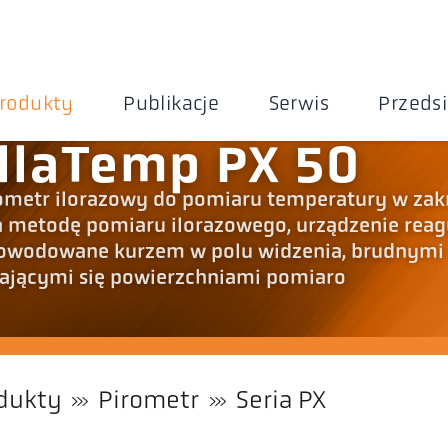
rodukty
Publikacje
Serwis
Przeds
llaTemp PX 50
ometr ilorazowy do pomiaru temperatury w zak
a metodę pomiaru ilorazowego, urządzenie reag
spowodowane kurzem w polu widzenia, brudnymi
ającymi się powierzchniami pomiaro
dukty
Pirometr
Seria PX