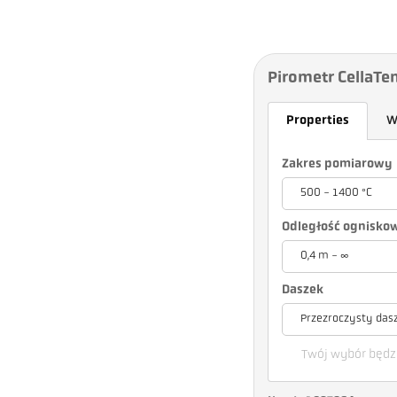
Pirometr CellaTe
Properties
W
Zakres pomiarowy
500 - 1400 °C
Odległość ognisko
0,4 m - ∞
Daszek
Przezroczysty das
Twój wybór będzi