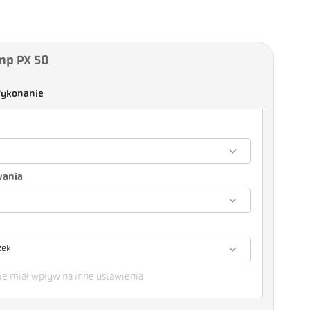
mp PX 50
ykonanie
wania
zek
e miał wpływ na inne ustawienia