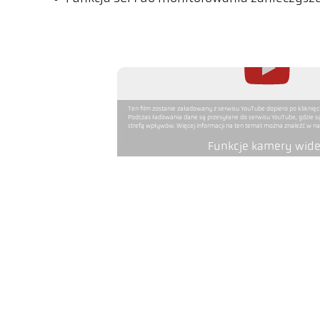
Ten film zostanie załadowany z serwisu YouTube dopiero po kliknięc
Podczas ładowania dane są przesyłane do serwisu YouTube, gdzie s
strefą wpływów. Więcej informacji na ten temat można znaleźć w nas
Funkcje kamery wid
Wykonanie
Odległość ogniskowania
Kształt pola pomiarowego