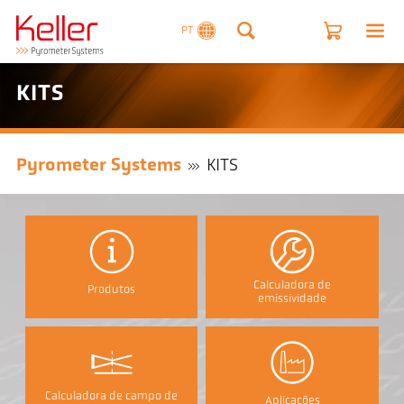
PT
KITS
Pyrometer Systems
KITS
Calculadora de
Produtos
emissividade
Calculadora de campo de
Aplicações