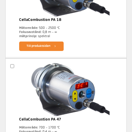
CellaCombustion PA 18
Mätområde:
500 - 2500 °C
Fokusavstånd:
0,8 m - ∞
mätprincip:
spektral
Till produktsidan
CellaCombustion PA 47
Mätområde:
700 - 1700 °C
Fokusavstånd:
0,4 m - ∞