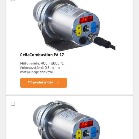
CellaCombustion PA 17
Mätområde:
400 - 2000 °C
Fokusavstånd:
0,8 m - ∞
mätprincip:
spektral
Till produktsidan