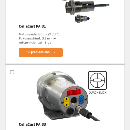
CellaCast PA 81
Mätområde:
800 - 2400 °C
Fokusavstånd:
0,2 m - ∞
mätprincip:
två-färgs
Till produktsidan
CellaCast PA 83