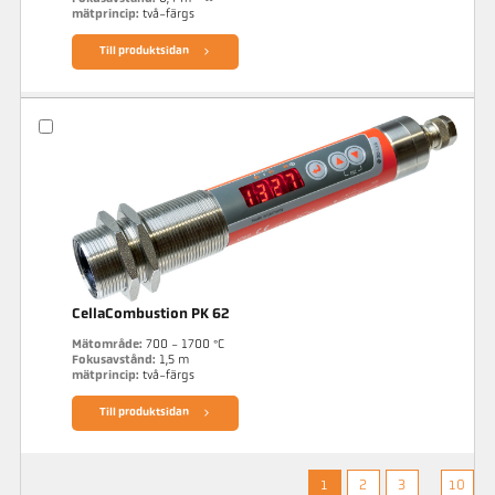
mätprincip:
två-färgs
Till produktsidan
CellaCombustion PK 62
Mätområde:
700 - 1700 °C
Fokusavstånd:
1,5 m
mätprincip:
två-färgs
Till produktsidan
1
2
3
10