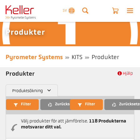
SV
Produkter
Pyrometer Systems
KITS
Produkter
Produkter
Hjälp
Produktsökning
Filter
Zurücksetzen
Filter
Zurücksetz
Välj produkter för att jämförelse.
118
Produkterna
motsvarar ditt val.