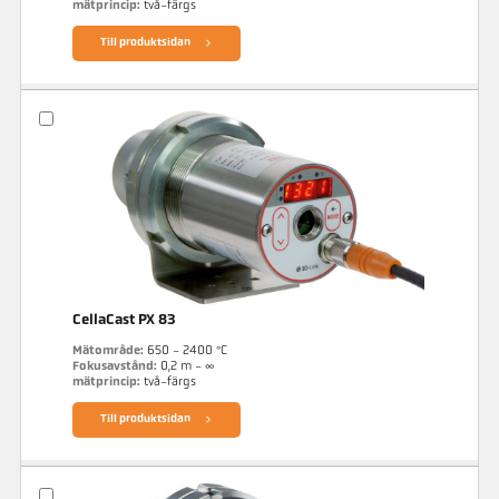
mätprincip:
två-färgs
Till produktsidan
CellaCast PX 83
Mätområde:
650 - 2400 °C
Fokusavstånd:
0,2 m - ∞
mätprincip:
två-färgs
Till produktsidan