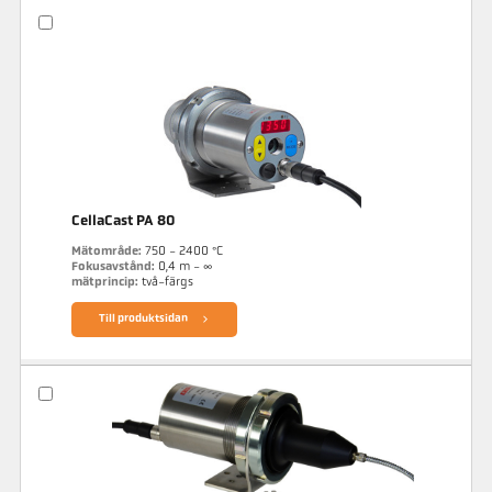
CellaCast PA 80
Mätområde:
750 - 2400 °C
Fokusavstånd:
0,4 m - ∞
mätprincip:
två-färgs
Till produktsidan