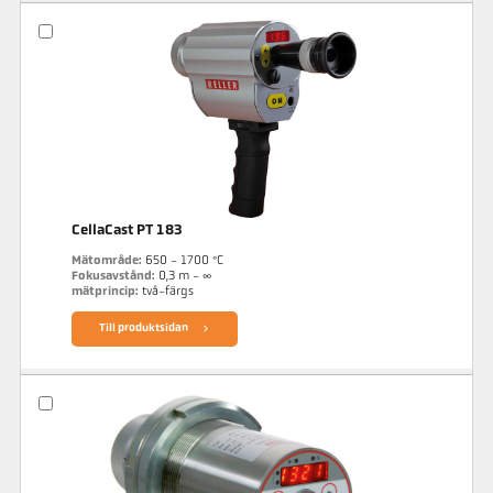
CellaCast PT 183
Mätområde:
650 - 1700 °C
Fokusavstånd:
0,3 m - ∞
mätprincip:
två-färgs
Till produktsidan