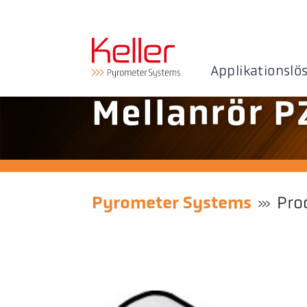
Applikationslö
Mellanrör P
Pyrometer Systems
Pro