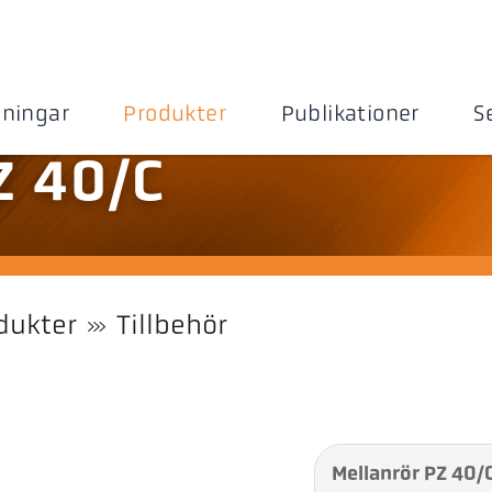
sningar
Produkter
Publikationer
S
Z 40/C
dukter
Tillbehör
Mellanrör PZ 40/