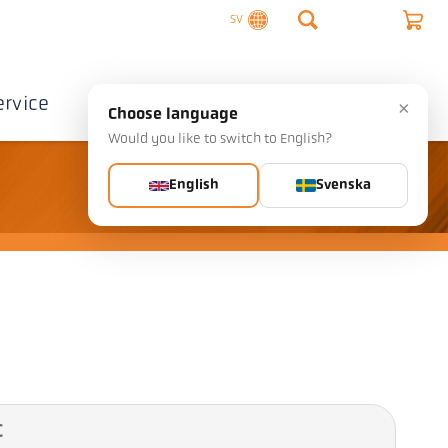
SV
ervice
Företag
Kontakta
×
Choose language
Would you like to switch to English?
English
Svenska
C