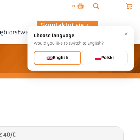
PL
Skontaktuj się z
iębiorstwa
nami
×
Choose language
Would you like to switch to English?
English
Polski
Z 40/C