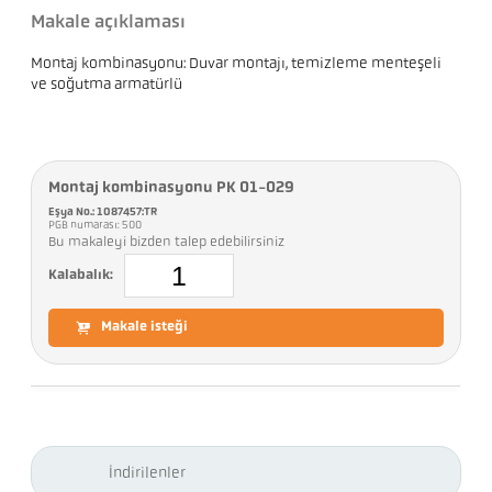
Makale açıklaması
Montaj kombinasyonu: Duvar montajı, temizleme menteşeli
ve soğutma armatürlü
Montaj kombinasyonu PK 01-029
Eşya No.: 1087457:TR
PGB numarası: 500
Bu makaleyi bizden talep edebilirsiniz
Kalabalık:
Makale isteği
İndirilenler