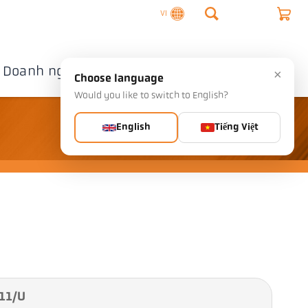
VI
Doanh nghiệp
Liên hệ
×
Choose language
Would you like to switch to English?
English
Tiếng Việt
 11/U