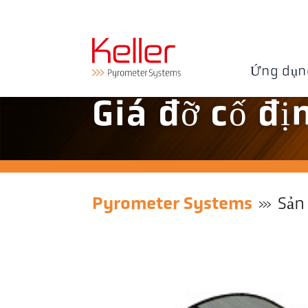
Ứng dụn
Giá đỡ cố đị
Pyrometer Systems
Sản