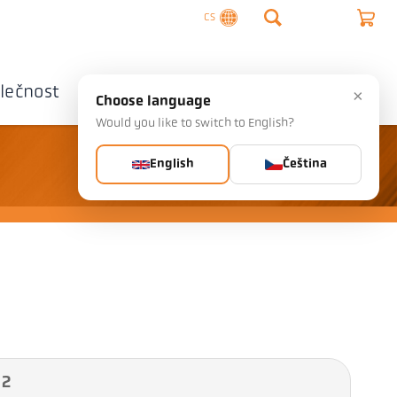
CS
lečnost
Kontaktujte nás
×
Choose language
Would you like to switch to English?
English
Čeština
 2