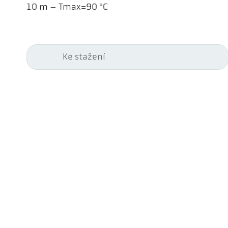
10 m – Tmax=90 °C
Ke stažení
Kel
Pyr
Car
494
Ge
Tel
ps@